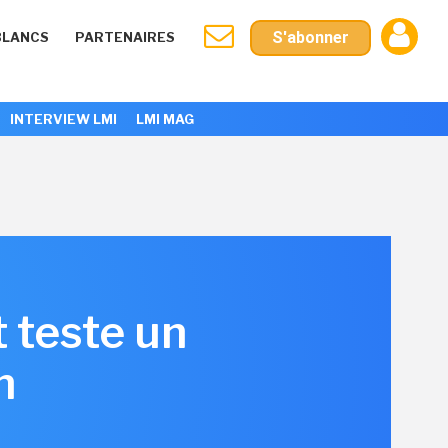
S'abonner
BLANCS
PARTENAIRES
INTERVIEW LMI
LMI MAG
 teste un
n