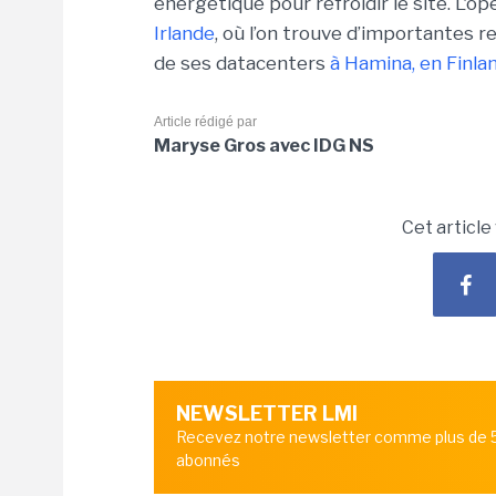
énergétique pour refroidir le site. L'op
Irlande
, où l’on trouve d’importantes r
de ses datacenters
à Hamina, en Finla
Article rédigé par
Maryse Gros avec IDG NS
Cet article
NEWSLETTER LMI
Recevez notre newsletter comme plus de
abonnés