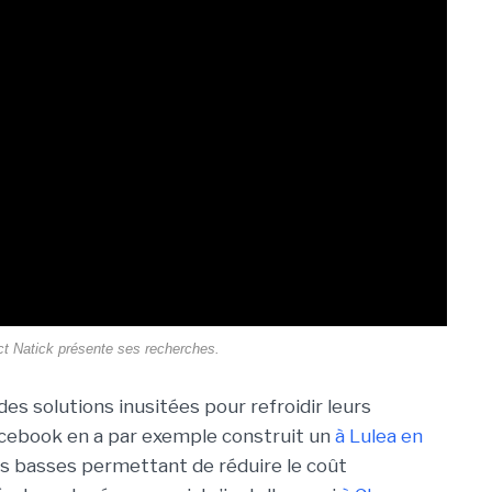
ct Natick présente ses recherches.
es solutions inusitées pour refroidir leurs
Facebook en a par exemple construit un
à Lulea en
s basses permettant de réduire le coût