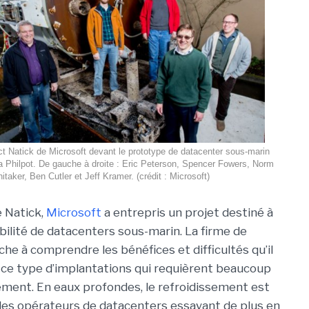
ct Natick de Microsoft devant le prototype de datacenter sous-marin
 Philpot. De gauche à droite : Eric Peterson, Spencer Fowers, Norm
itaker, Ben Cutler et Jeff Kramer. (crédit : Microsoft)
 Natick,
Microsoft
a entrepris un projet destiné à
abilité de datacenters sous-marin. La firme de
e à comprendre les bénéfices et difficultés qu’il
r ce type d’implantations qui requièrent beaucoup
sement. En eaux profondes, le refroidissement est
, les opérateurs de datacenters essayant de plus en