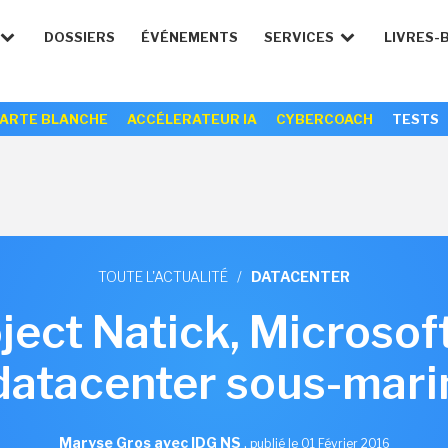
DOSSIERS
ÉVÉNEMENTS
SERVICES
LIVRES-
ARTE BLANCHE
ACCÉLERATEUR IA
CYBERCOACH
TESTS
TOUTE L'ACTUALITÉ
/
DATACENTER
ject Natick, Microsoft
datacenter sous-mari
Maryse Gros avec IDG NS
,
publié le 01 Février 2016