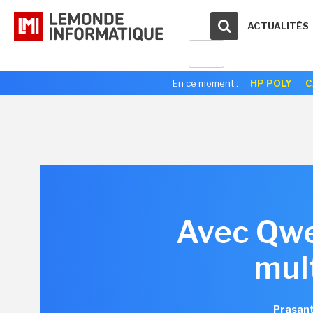
ACTUALITÉS
En ce moment :
HP POLY
C
Avec Qwe
mult
Prasant