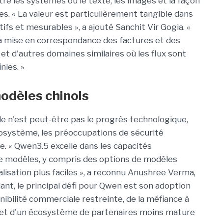
re les systèmes où le texte, les images et la façon
es. « La valeur est particulièrement tangible dans
fs et mesurables », a ajouté Sanchit Vir Gogia. «
 la mise en correspondance des factures et des
 et d'autres domaines similaires où les flux sont
nies. »
modèles chinois
cle n'est peut-être pas le progrès technologique,
écosystème, les préoccupations de sécurité
e. « Qwen3.5 excelle dans les capacités
de modèles, y compris des options de modèles
isation plus faciles », a reconnu Anushree Verma,
ant, le principal défi pour Qwen est son adoption
nibilité commerciale restreinte, de la méfiance à
e et d'un écosystème de partenaires moins mature