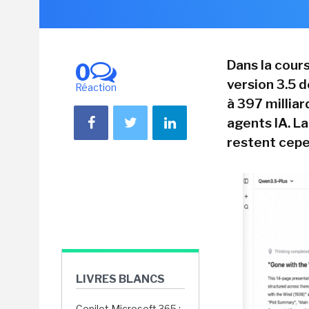
Dans la cour
0
version 3.5 
Réaction
à 397 milliar
agents IA. La
restent cepe
LIVRES BLANCS
Copilot Microsoft 365 :