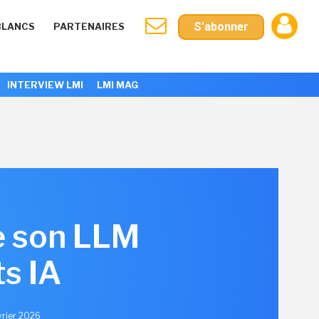
S'abonner
BLANCS
PARTENAIRES
INTERVIEW LMI
LMI MAG
e son LLM
ts IA
évrier 2026