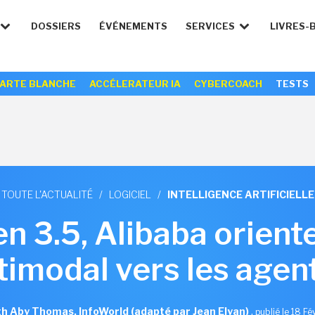
DOSSIERS
ÉVÉNEMENTS
SERVICES
LIVRES-
ARTE BLANCHE
ACCÉLERATEUR IA
CYBERCOACH
TESTS
TOUTE L'ACTUALITÉ
/
LOGICIEL
/
INTELLIGENCE ARTIFICIELLE
n 3.5, Alibaba orient
imodal vers les agen
h Aby Thomas, InfoWorld (adapté par Jean Elyan)
,
publié le 18 F