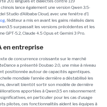
orte 201 langues et dialectes contre 119
r chinois lance également une version Qwen 3.5-
el Studio d’Alibaba Cloud, avec une fenêtre d’1
log
, l’éditeur a mis en avant les gains réalisés dans
en3.5 surpassait les versions précédentes et les
 GPT-5.2, Claude 4.5 Opus et Gemini 3 Pro.
A en entreprise
exte de concurrence croissante sur le marché
ByteDance a présenté Doubao 2.0, une mise à niveau
nt positionnée autour de capacités agentiques.
chelle mondiale l'année dernière a déstabilisé les
s, devrait bientôt sortir son modèle de dernière
améliorations apportées à Qwen3.5 en raisonnement
significatives, en particulier pour les cas d’usage
ets pilotes, ces fonctionnalités aident les équipes à