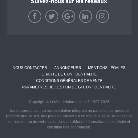
Suivez-nous sur les réseaux
NOUS CONTACTER
ANNONCEURS
MENTIONS LÉGALES
CHARTE DE CONFIDENTIALITÉ
CONDITIONS GÉNÉRALES DE VENTE
PARAMÈTRES DE GESTION DE LA CONFIDENTIALITÉ
Copyright © LeMondeInformatique.fr 1997-2026
Toute reproduction ou représentation intégrale ou partielle, par quelque
procédé que ce soit, des pages publiées sur ce site, faite sans l'autorisation
de l'éditeur ou du webmaster du site LeMondeInformatique.fr est illicite et
constitue une contrefaçon.