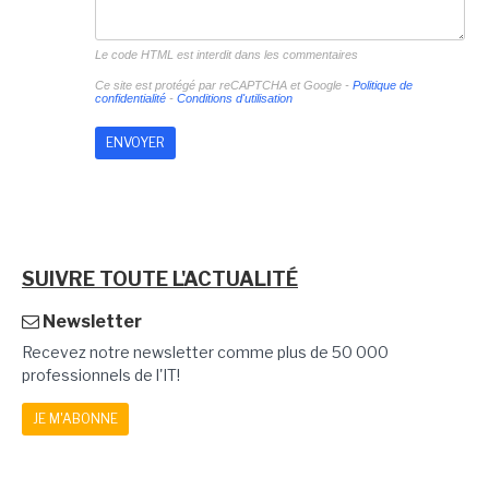
Le code HTML est interdit dans les commentaires
Ce site est protégé par reCAPTCHA et Google -
Politique de
confidentialité
-
Conditions d'utilisation
SUIVRE TOUTE L'ACTUALITÉ
Newsletter
Recevez notre newsletter comme plus de 50 000
professionnels de l'IT!
JE M'ABONNE