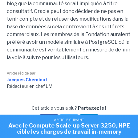
blog que la communauté serait impliquée à titre
consultatif. Oracle peut donc décider de ne pas en
tenir compte et de refuser des modifications dans la
base de données si cela contrevient à ses intérêts
commerciaux. Les membres de la Fondation auraient
préféré avoir un modèle similaire à PostgreSQL où la
communauté est véritablement en mesure de définir
la voie à suivre pour les utilisateurs.
Article rédigé par
Jacques Cheminat
Rédacteur en chef LMI
Cet article vous a plu?
Partagez le !
ARTICLE SUIVANT
ARTICLE SUIVANT
Avec le Compute Scale-up Server 3250, HPE
Oracle présente son projet de gouvernance
cible les charges de travail in-memory
pour MySQL