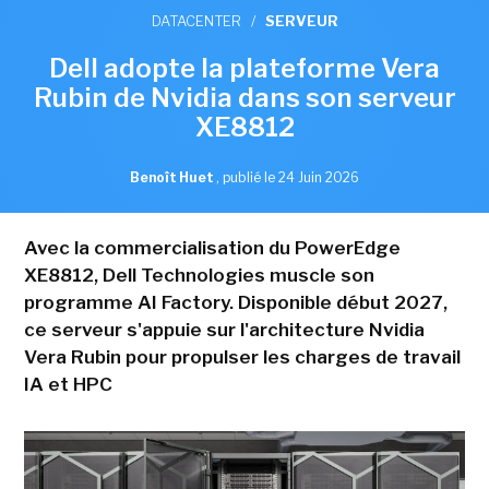
DATACENTER
/
SERVEUR
Dell adopte la plateforme Vera
Rubin de Nvidia dans son serveur
XE8812
Benoît Huet
,
publié le 24 Juin 2026
Avec la commercialisation du PowerEdge
XE8812, Dell Technologies muscle son
programme AI Factory. Disponible début 2027,
ce serveur s'appuie sur l'architecture Nvidia
Vera Rubin pour propulser les charges de travail
IA et HPC