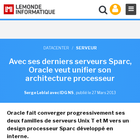
DATACENTER
/
SERVEUR
Avec ses derniers serveurs Sparc,
Oracle veut unifier son
architecture processeur
Serge Leblal avec IDG NS
,
publié le 27 Mars 2013
Oracle fait converger progressivement ses
deux familles de serveurs Unix T et M vers un
design processeur Sparc développé en
interne.