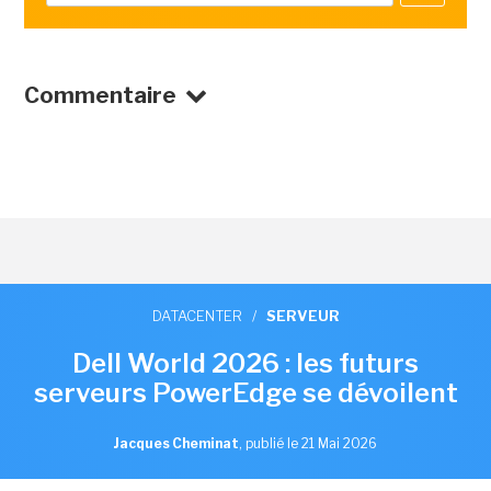
Commentaire
DATACENTER
/
SERVEUR
Dell World 2026 : les futurs
serveurs PowerEdge se dévoilent
Jacques Cheminat
,
publié le 21 Mai 2026