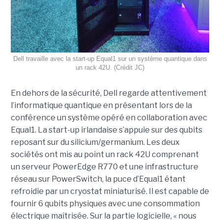
Dell travaille avec la start-up Equal1 sur un système quantique dans
un rack 42U. (Crédit JC)
En dehors de la sécurité, Dell regarde attentivement
l’informatique quantique en présentant lors de la
conférence un système opéré en collaboration avec
Equal1. La start-up irlandaise s’appuie sur des qubits
reposant sur du silicium/germanium. Les deux
sociétés ont mis au point un rack 42U comprenant
un serveur PowerEdge R770 et une infrastructure
réseau sur PowerSwitch, la puce d’Equal1 étant
refroidie par un cryostat miniaturisé. Il est capable de
fournir 6 qubits physiques avec une consommation
électrique maîtrisée. Sur la partie logicielle, « nous