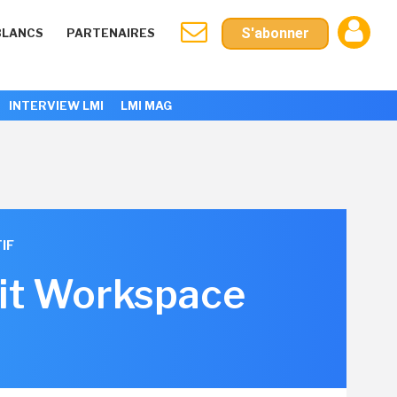
S'abonner
BLANCS
PARTENAIRES
INTERVIEW LMI
LMI MAG
IF
hit Workspace