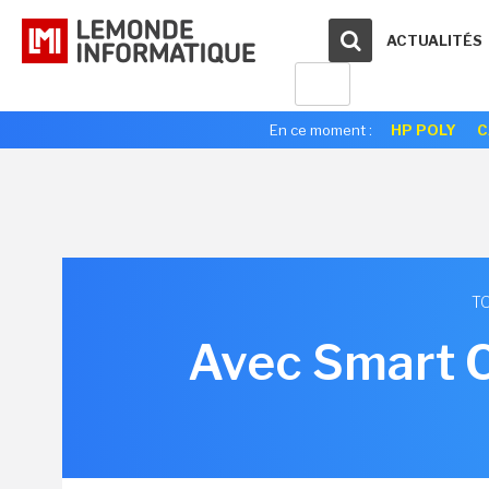
ACTUALITÉS
En ce moment :
HP POLY
C
TO
Avec Smart C