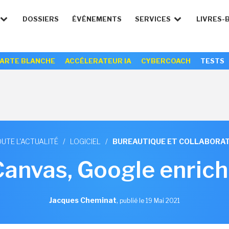
DOSSIERS
ÉVÉNEMENTS
SERVICES
LIVRES-
ARTE BLANCHE
ACCÉLERATEUR IA
CYBERCOACH
TESTS
UTE L'ACTUALITÉ
/
LOGICIEL
/
BUREAUTIQUE ET COLLABORAT
anvas, Google enric
Jacques Cheminat
,
publié le 19 Mai 2021