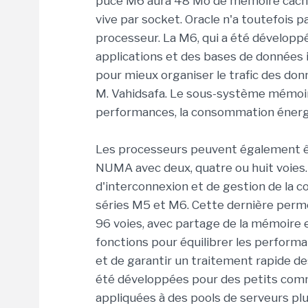
puce M6 aura 48 Mo de mémoire cache 
vive par socket. Oracle n'a toutefois p
processeur. La M6, qui a été dévelop
applications et des bases de donnée
pour mieux organiser le trafic des donné
M. Vahidsafa. Le sous-système mémoire 
performances, la consommation énergét
Les processeurs peuvent également êt
NUMA avec deux, quatre ou huit voies. Po
d'interconnexion et de gestion de la
séries M5 et M6. Cette dernière per
96 voies, avec partage de la mémoire 
fonctions pour équilibrer les performan
et de garantir un traitement rapide d
été développées pour des petits com
appliquées à des pools de serveurs plu