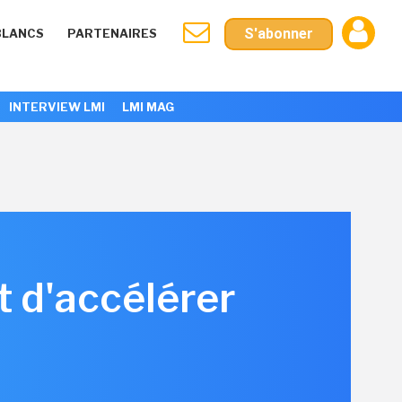
S'abonner
BLANCS
PARTENAIRES
INTERVIEW LMI
LMI MAG
 d'accélérer