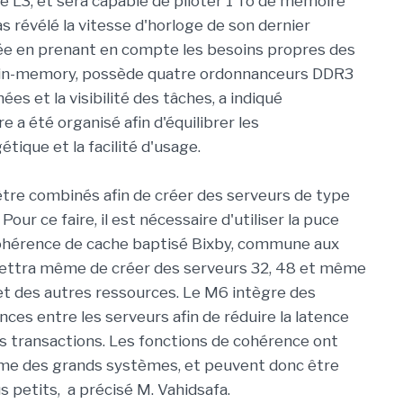
L3, et sera capable de piloter 1 To de mémoire
as révélé la vitesse d'horloge de son dernier
pée en prenant en compte les besoins propres des
s in-memory, possède quatre ordonnanceurs DDR3
es et la visibilité des tâches, a indiqué
a été organisé afin d'équilibrer les
ique et la facilité d'usage.
re combinés afin de créer des serveurs de type
ur ce faire, il est nécessaire d'utiliser la puce
 cohérence de cache baptisé Bixby, commune aux
mettra même de créer des serveurs 32, 48 et même
et des autres ressources. Le M6 intègre des
ces entre les serveurs afin de réduire la latence
es transactions. Les fonctions de cohérence ont
me des grands systèmes, et peuvent donc être
s petits, a précisé M. Vahidsafa.