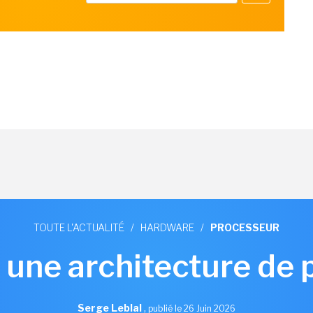
TOUTE L'ACTUALITÉ
/
HARDWARE
/
PROCESSEUR
 une architecture de
Serge Leblal
,
publié le 26 Juin 2026