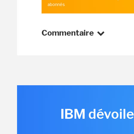
abonnés
Commentaire
IBM dévoile