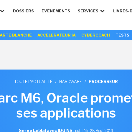
DOSSIERS
ÉVÉNEMENTS
SERVICES
LIVRES-
ARTE BLANCHE
ACCÉLERATEUR IA
CYBERCOACH
TESTS
TOUTE L'ACTUALITÉ
/
HARDWARE
/
PROCESSEUR
arc M6, Oracle promet
ses applications
Serge Leblal avec IDG NS
,
publié le 28 Aout 2013