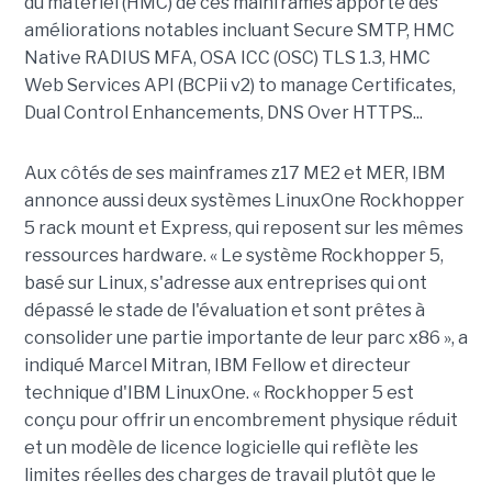
du matériel (HMC) de ces mainframes apporte des
améliorations notables incluant Secure SMTP, HMC
Native RADIUS MFA, OSA ICC (OSC) TLS 1.3, HMC
Web Services API (BCPii v2) to manage Certificates,
Dual Control Enhancements, DNS Over HTTPS...
Aux côtés de ses mainframes z17 ME2 et MER, IBM
annonce aussi deux systèmes LinuxOne Rockhopper
5 rack mount et Express, qui reposent sur les mêmes
ressources hardware. « Le système Rockhopper 5,
basé sur Linux, s'adresse aux entreprises qui ont
dépassé le stade de l'évaluation et sont prêtes à
consolider une partie importante de leur parc x86 », a
indiqué Marcel Mitran, IBM Fellow et directeur
technique d'IBM LinuxOne. « Rockhopper 5 est
conçu pour offrir un encombrement physique réduit
et un modèle de licence logicielle qui reflète les
limites réelles des charges de travail plutôt que le