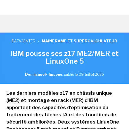
DATACENTER
/
MAINFRAME ET SUPERCALCULATEUR
IBM pousse ses z17 ME2/MER et
LinuxOne 5
Dominique Filippone
,
publié le 08 Juillet 2026
Les derniers modèles z17 en châssis unique
(ME2) et montage en rack (MER) d'IBM
apportent des capacités d'optimisation du
traitement des tâches IA et des fonctions de
sécurité améliorées. Deux systèmes LinuxOne