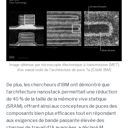
Image obtenue par microscopie électronique à transmission (MET)
d'un nœud isolé de l’architecture de puce 7a.(Crédit IBM)
De plus, les chercheurs d’IBM ont démontré que
l’architecture nanostack permettait une réduction
de 40 % de la taille de la mémoire vive statique
(SRAM), offrant ainsi aux concepteurs de puces des
composants bien plus efficaces tout en répondant
aux exigences de bande passante élevée des
charges de travail d’IA avancées, a déclaré M.