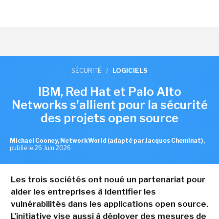
SÉCURITÉ
/
LOGICIELS
IBM, Red Hat et Palo Alto
Networks s'allient pour la sécurité
des projets open source
Michael Cooney, NetworkWorld (adapté par Jacques Cheminat)
,
publié le 26 Juin 2026
Les trois sociétés ont noué un partenariat pour
aider les entreprises à identifier les
vulnérabilités dans les applications open source.
L'initiative vise aussi à déployer des mesures de