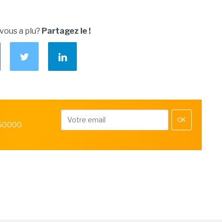
 vous a plu?
Partagez le !
OK
 50000