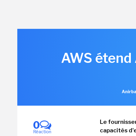
AWS étend A
Anirba
Le fournisse
0
capacités d'
Réaction