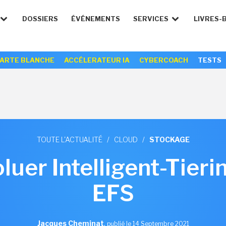
DOSSIERS
ÉVÉNEMENTS
SERVICES
LIVRES-
ARTE BLANCHE
ACCÉLERATEUR IA
CYBERCOACH
TESTS
TOUTE L'ACTUALITÉ
/
CLOUD
/
STOCKAGE
luer Intelligent-Tieri
EFS
Jacques Cheminat
,
publié le 14 Septembre 2021