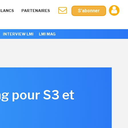
S'abonner
BLANCS
PARTENAIRES
INTERVIEW LMI
LMI MAG
ng pour S3 et