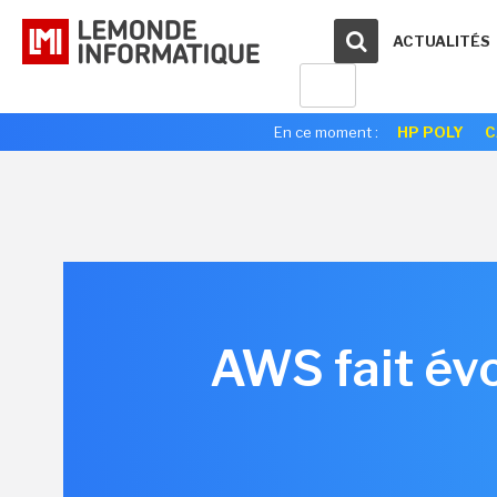
ACTUALITÉS
En ce moment :
HP POLY
C
AWS fait évo