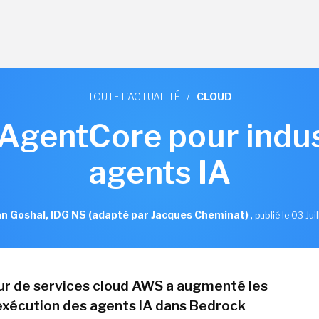
TOUTE L'ACTUALITÉ
/
CLOUD
gentCore pour indust
agents IA
n Goshal, IDG NS (adapté par Jacques Cheminat)
,
publié le 03 Jui
ur de services cloud AWS a augmenté les
exécution des agents IA dans Bedrock