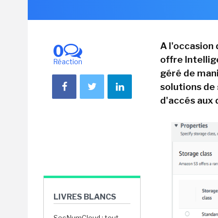
A l'occasion
0
offre Intelli
Réaction
géré de mani
solutions de
d'accés aux 
LIVRES BLANCS
SecNumCloud : tout