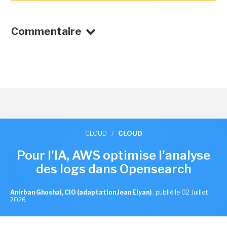
Commentaire
CLOUD
/
CLOUD
Pour l'IA, AWS optimise l'analyse
des logs dans Opensearch
Anirban Ghoshal, CIO (adaptation Jean Elyan)
,
publié le 02 Juillet
2026