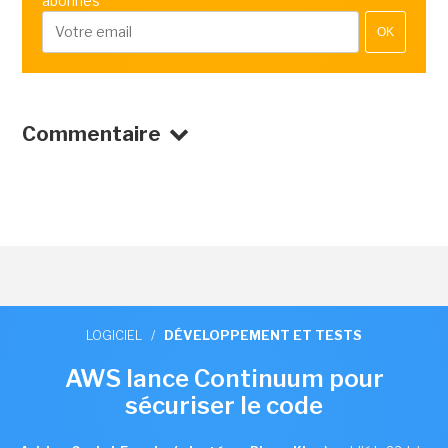
abonnés
OK
Commentaire
LOGICIEL
/
DÉVELOPPEMENT ET TESTS
AWS lance Continuum pour
sécuriser le code