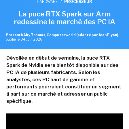
HARDWARE
/
PROCESSEUR
La puce RTX Spark sur Arm
redessine le marché des PC IA
Prasanth Aby Thomas, Computerworld (adapté par Jean Elyan)
,
publié le 04 Juin 2026
Dévoilée en début de semaine, la puce RTX
Spark de Nvidia sera bientôt disponible sur des
PC IA de plusieurs fabricants. Selon les
analystes, ces PC haut de gamme et
performants pourraient constituer un segment
à part sur ce marché et adresser un public
spécifique.