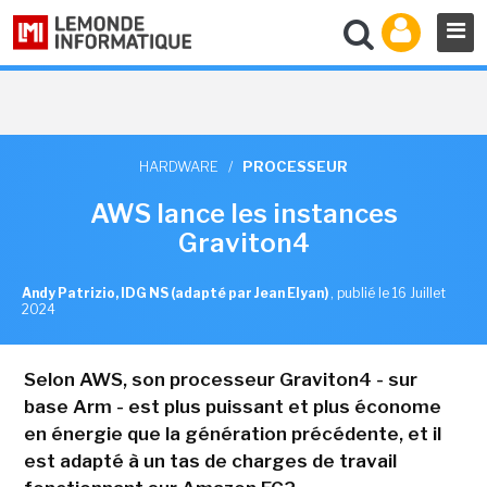
HARDWARE
/
PROCESSEUR
AWS lance les instances
Graviton4
Andy Patrizio, IDG NS (adapté par Jean Elyan)
,
publié le 16 Juillet
2024
Selon AWS, son processeur Graviton4 - sur
base Arm - est plus puissant et plus économe
en énergie que la génération précédente, et il
est adapté à un tas de charges de travail