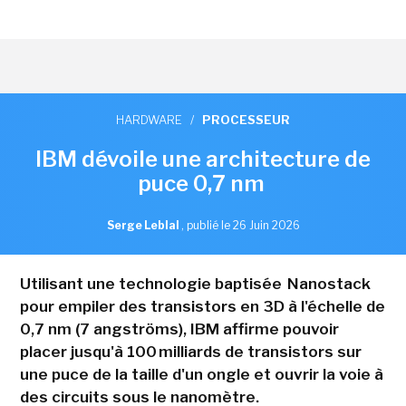
HARDWARE
/
PROCESSEUR
IBM dévoile une architecture de
puce 0,7 nm
Serge Leblal
,
publié le 26 Juin 2026
Utilisant une technologie baptisée Nanostack
pour empiler des transistors en 3D à l'échelle de
0,7 nm (7 angströms), IBM affirme pouvoir
placer jusqu'à 100 milliards de transistors sur
une puce de la taille d'un ongle et ouvrir la voie à
des circuits sous le nanomètre.