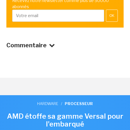
Recevez notre newsletter comme plus de 50000
abonnés
OK
Commentaire
HARDWARE
/
PROCESSEUR
AMD étoffe sa gamme Versal pour
l'embarqué