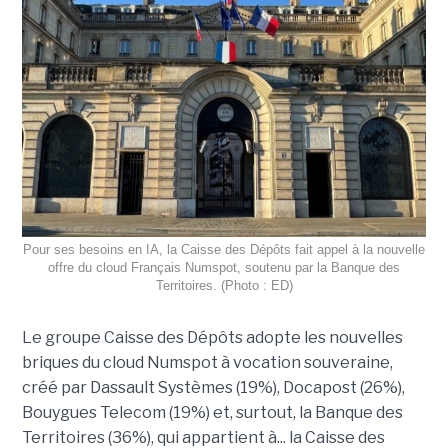
Pour ses besoins en IA, la Caisse des Dépôts fait appel à la nouvelle
offre du cloud Français Numspot, soutenu par la Banque des
Territoires. (Photo : ED)
Le groupe Caisse des Dépôts adopte les nouvelles
briques du cloud Numspot à vocation souveraine,
créé par Dassault Systèmes (19%), Docapost (26%),
Bouygues Telecom (19%) et, surtout, la Banque des
Territoires (36%), qui appartient à... la Caisse des