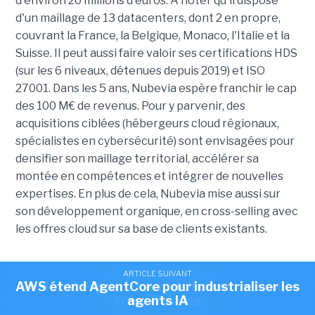
d'environ 20 millions d'euros. À noter qu'il dispose
d'un maillage de 13 datacenters, dont 2 en propre,
couvrant la France, la Belgique, Monaco, l'Italie et la
Suisse. Il peut aussi faire valoir ses certifications HDS
(sur les 6 niveaux, détenues depuis 2019) et ISO
27001. Dans les 5 ans, Nubevia espère franchir le cap
des 100 M€ de revenus. Pour y parvenir, des
acquisitions ciblées (hébergeurs cloud régionaux,
spécialistes en cybersécurité) sont envisagées pour
densifier son maillage territorial, accélérer sa
montée en compétences et intégrer de nouvelles
expertises. En plus de cela, Nubevia mise aussi sur
son développement organique, en cross-selling avec
les offres cloud sur sa base de clients existants.
L'entreprise est dirigée par Rahif Daher, fondateur
ARTICLE SUIVANT
ARTICLE SUIVANT
d'ARD-Com, aux côtés de Francesco De Simoni et de
AWS étend AgentCore pour industrialiser les
Trois hébergeurs français fusionnent pour
créer Nubevia
agents IA
Laurent Escart, respectivement anciens dirigeants