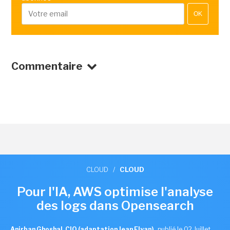
OK
Commentaire
CLOUD
/
CLOUD
Pour l'IA, AWS optimise l'analyse
des logs dans Opensearch
Anirban Ghoshal, CIO (adaptation Jean Elyan)
,
publié le 02 Juillet