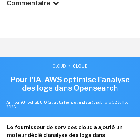
Commentaire
CLOUD
/
CLOUD
Pour l'IA, AWS optimise l'analyse
des logs dans Opensearch
Anirban Ghoshal, CIO (adaptation Jean Elyan)
,
publié le 02 Juillet
2026
Le fournisseur de services cloud a ajouté un
moteur dédié d'analyse des logs dans