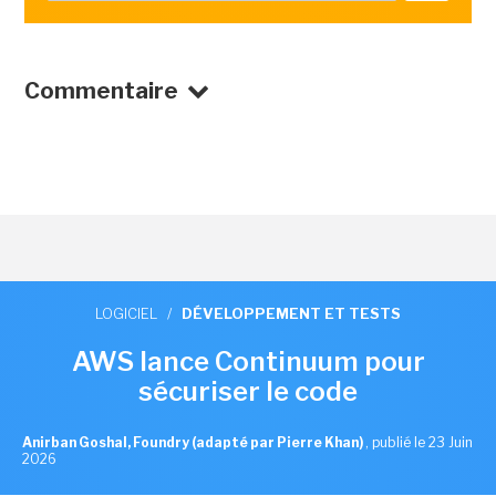
Commentaire
LOGICIEL
/
DÉVELOPPEMENT ET TESTS
AWS lance Continuum pour
sécuriser le code
Anirban Goshal, Foundry (adapté par Pierre Khan)
,
publié le 23 Juin
2026