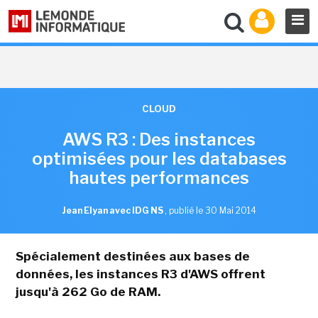
CLOUD
AWS R3 : Des instances
optimisées pour les databases
hautes performances
Jean Elyan avec IDG NS
,
publié le 30 Mai 2014
Spécialement destinées aux bases de
données, les instances R3 d'AWS offrent
jusqu'à 262 Go de RAM.