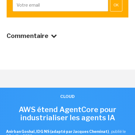
OK
Commentaire
CLOUD
AWS étend AgentCore pour
industrialiser les agents IA
Anirban Goshal, IDG NS (adapté par Jacques Cheminat)
,
publié le