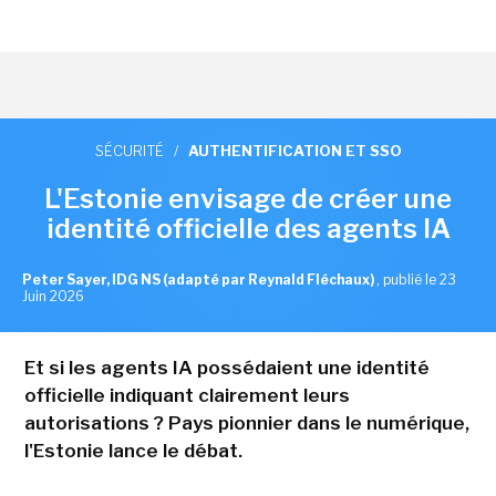
SÉCURITÉ
/
AUTHENTIFICATION ET SSO
L'Estonie envisage de créer une
identité officielle des agents IA
Peter Sayer, IDG NS (adapté par Reynald Fléchaux)
,
publié le 23
Juin 2026
Et si les agents IA possédaient une identité
officielle indiquant clairement leurs
autorisations ? Pays pionnier dans le numérique,
l'Estonie lance le débat.