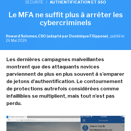
SÉCURITÉ
/
AUTHENTIFICATION ET SSO
Le MFA ne suffit plus à arrêter les
cybercriminels
Howard Solomon, CSO (adapté par Dominique Filippone)
,
publié le
26 Mai 2026
Les dernières campagnes malveillantes
montrent que des attaquants novices
parviennent de plus en plus souvent à s'emparer
de jetons d'authentification. Le contournement
de protections autrefois considérées comme
infaillibles se multiplient, mais tout n'est pas
perdu.