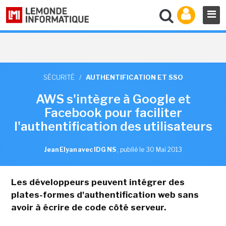
SÉCURITÉ
/
AUTHENTIFICATION ET SSO
AWS s'intègre à Google et
Facebook pour faciliter
l'authentification des utilisateurs
Jean Elyan avec IDG NS
,
publié le 30 Mai 2013
Les développeurs peuvent intégrer des
plates-formes d'authentification web sans
avoir à écrire de code côté serveur.