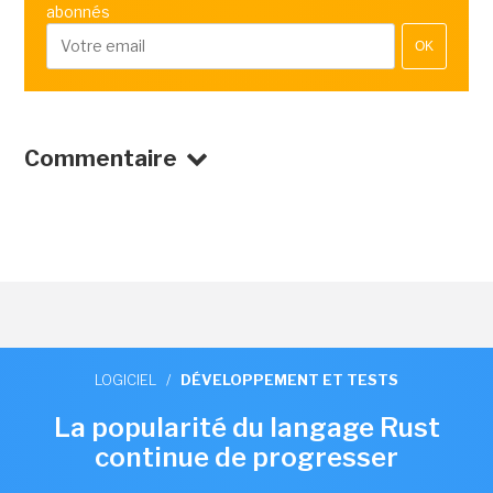
abonnés
OK
Commentaire
LOGICIEL
/
DÉVELOPPEMENT ET TESTS
La popularité du langage Rust
continue de progresser