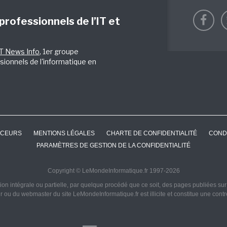
 professionnels de l’IT et
IT News Info
, 1er groupe
sionnels de l'informatique en
CEURS
MENTIONS LÉGALES
CHARTE DE CONFIDENTIALITÉ
COND
PARAMÈTRES DE GESTION DE LA CONFIDENTIALITÉ
Copyright © LeMondeInformatique.fr 1997-2026
on intégrale ou partielle, par quelque procédé que ce soit, des pages publiées sur ce
ur ou du webmaster du site LeMondeInformatique.fr est illicite et constitue une cont