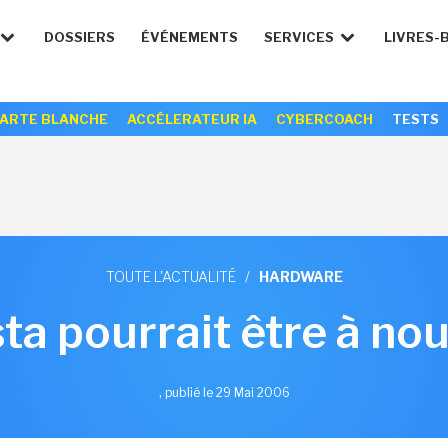
DOSSIERS
ÉVÉNEMENTS
SERVICES
LIVRES-
ARTE BLANCHE
ACCÉLERATEUR IA
CYBERCOACH
TESTS
TOUTE L'ACTUALITÉ
/
HARDWARE
sta pourrait être à n
,
publié le 29 Mai 2006