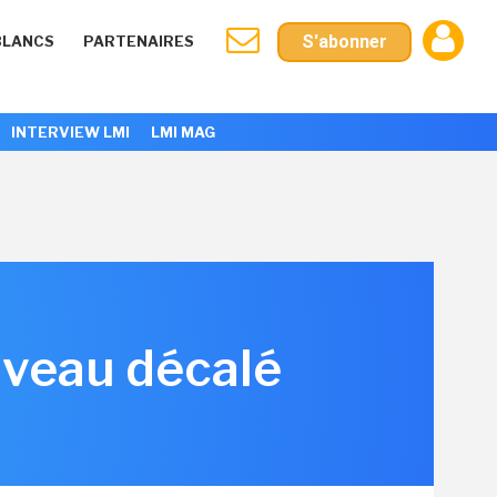
S'abonner
BLANCS
PARTENAIRES
INTERVIEW LMI
LMI MAG
ouveau décalé