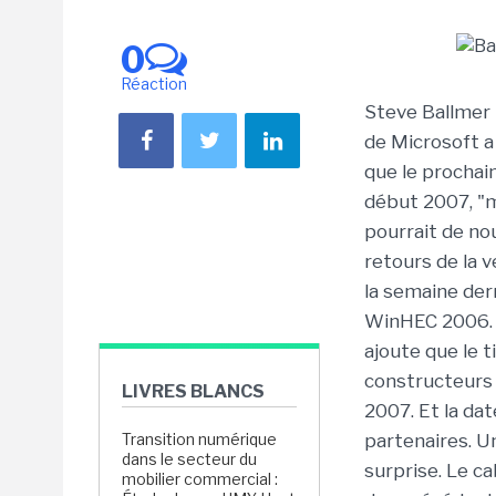
0
Réaction
Steve Ballmer 
de Microsoft a
que le prochain
début 2007, "ma
pourrait de no
retours de la v
la semaine der
WinHEC 2006. M
ajoute que le t
constructeurs d
LIVRES BLANCS
2007. Et la dat
Transition numérique
partenaires. U
dans le secteur du
surprise. Le c
mobilier commercial :