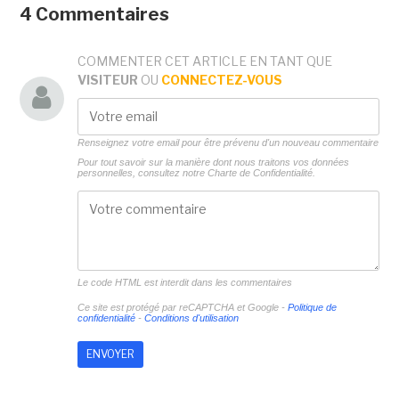
4 Commentaires
COMMENTER CET ARTICLE EN TANT QUE
VISITEUR
OU
CONNECTEZ-VOUS
Renseignez votre email pour être prévenu d'un nouveau commentaire
Pour tout savoir sur la manière dont nous traitons vos données
personnelles, consultez notre
Charte de Confidentialité.
Le code HTML est interdit dans les commentaires
Ce site est protégé par reCAPTCHA et Google -
Politique de
confidentialité
-
Conditions d'utilisation