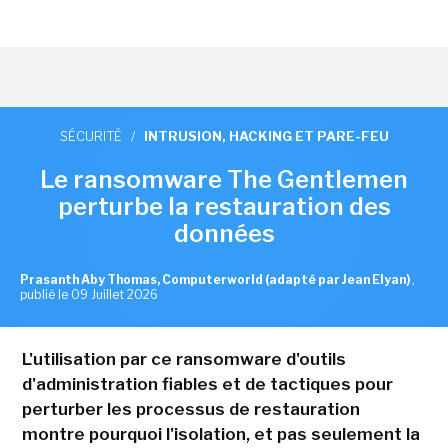
SÉCURITÉ
/
INTRUSION, HACKING ET PARE-FEU
Le ransomware The Gentlemen
perturbe la restauration des
données
Prasanth Aby Thomas, Computerworld (adapté par Jean Elyan)
,
publié le 09 Juillet 2026
L'utilisation par ce ransomware d'outils
d'administration fiables et de tactiques pour
perturber les processus de restauration
montre pourquoi l'isolation, et pas seulement la