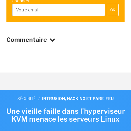
abonnés
OK
Commentaire
SÉCURITÉ
/
INTRUSION, HACKING ET PARE-FEU
Une vieille faille dans l'hyperviseur
KVM menace les serveurs Linux