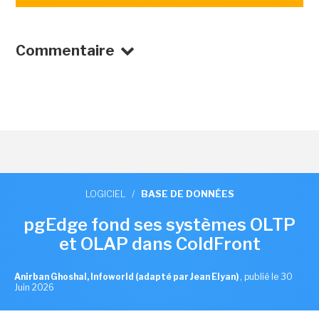
Commentaire
LOGICIEL
/
BASE DE DONNÉES
pgEdge fond ses systèmes OLTP
et OLAP dans ColdFront
Anirban Ghoshal, Infoworld (adapté par Jean Elyan)
,
publié le 30
Juin 2026