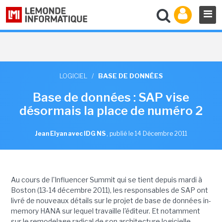
LOGICIEL
/
BASE DE DONNÉES
Base de données : SAP vise
désormais la place de numéro 2
Jean Elyan avec IDG NS
,
publié le 14 Décembre 2011
Au cours de l'Influencer Summit qui se tient depuis mardi à
Boston (13-14 décembre 2011), les responsables de SAP ont
livré de nouveaux détails sur le projet de base de données in-
memory HANA sur lequel travaille l'éditeur. Et notamment
sur le remodelage radical de son architecture logicielle.