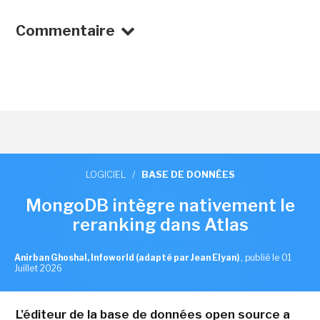
Commentaire
LOGICIEL
/
BASE DE DONNÉES
MongoDB intègre nativement le
reranking dans Atlas
Anirban Ghoshal, Infoworld (adapté par Jean Elyan)
,
publié le 01
Juillet 2026
L'éditeur de la base de données open source a