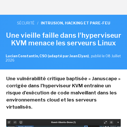
SÉCURITÉ
/
INTRUSION, HACKING ET PARE-FEU
Une vieille faille dans l'hyperviseur
KVM menace les serveurs Linux
Lucian Constantin, CSO (adapté par Jean Elyan)
,
publié le 08 Juillet
2026
Une vulnérabilité critique baptisée « Januscape »
corrigée dans l'hyperviseur KVM entraîne un
risque d'exécution de code malveillant dans les
environnements cloud et les serveurs
virtualisés.