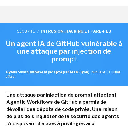
SÉCURITÉ
/
INTRUSION, HACKING ET PARE-FEU
Un agent IA de GitHub vulnérable à
une attaque par injection de
prompt
Gyana Swain, Infoworld (adapté par Jean Elyan)
,
publié le 10 Juillet
2026
Une attaque par injection de prompt affectant
Agentic Workflows de GitHub a permis de
dévoiler des dépôts de code privés. Une raison
de plus de s'inquiéter de la sécurité des agents
IA disposant d'accès à privilèges aux