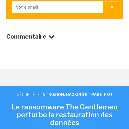
OK
Commentaire
SÉCURITÉ
/
INTRUSION, HACKING ET PARE-FEU
Le ransomware The Gentlemen
perturbe la restauration des
données