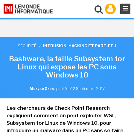
SÉCURITÉ
/
INTRUSION, HACKING ET PARE-FEU
Bashware, la faille Subsystem for
Linux qui expose les PC sous
Windows 10
Maryse Gros
,
publié le 12 Septembre 2017
Les chercheurs de Check Point Research
expliquent comment on peut exploiter WSL,
Subsystem for Linux de Windows 10, pour
introduire un malware dans un PC sans se faire