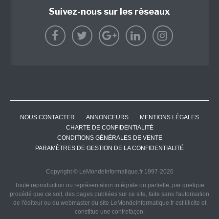
Suivez-nous sur les réseaux
NOUS CONTACTER
ANNONCEURS
MENTIONS LÉGALES
CHARTE DE CONFIDENTIALITÉ
CONDITIONS GÉNÉRALES DE VENTE
PARAMÈTRES DE GESTION DE LA CONFIDENTIALITÉ
Copyright © LeMondeInformatique.fr 1997-2026
Toute reproduction ou représentation intégrale ou partielle, par quelque
procédé que ce soit, des pages publiées sur ce site, faite sans l'autorisation
de l'éditeur ou du webmaster du site LeMondeInformatique.fr est illicite et
constitue une contrefaçon.