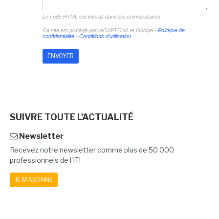
Le code HTML est interdit dans les commentaires
Ce site est protégé par reCAPTCHA et Google -
Politique de
confidentialité
-
Conditions d'utilisation
SUIVRE TOUTE L'ACTUALITÉ
Newsletter
Recevez notre newsletter comme plus de 50 000
professionnels de l'IT!
JE M'ABONNE