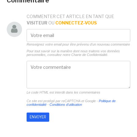
Commentaire
COMMENTER CET ARTICLE EN TANT QUE
VISITEUR
OU
CONNECTEZ-VOUS
Renseignez votre email pour être prévenu d'un nouveau commentaire
Pour tout savoir sur la manière dont nous traitons vos données
personnelles, consultez notre
Charte de Confidentialité.
Le code HTML est interdit dans les commentaires
Ce site est protégé par reCAPTCHA et Google -
Politique de
confidentialité
-
Conditions d'utilisation