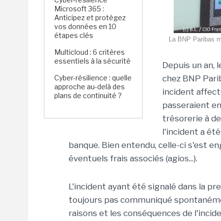
Microsoft 365 :
Anticipez et protégez
vos données en 10
étapes clés
La BNP Paribas mul
Multicloud : 6 critères
essentiels à la sécurité
Depuis un an, 
Cyber-résilience : quelle
chez BNP Parib
approche au-delà des
incident affect
plans de continuité ?
passeraient en
trésorerie à de
l'incident a ét
banque. Bien entendu, celle-ci s'est en
éventuels frais associés (agios...).
L'incident ayant été signalé dans la pr
toujours pas communiqué spontanément
raisons et les conséquences de l'incid