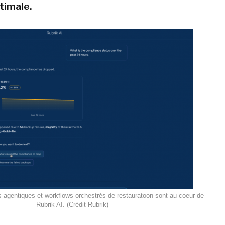
timale.
s agentiques et workflows orchestrés de restauratoon sont au coeur de
Rubrik AI. (Crédit Rubrik)