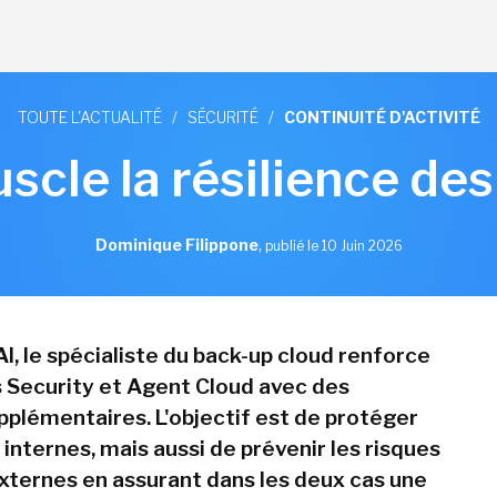
TOUTE L'ACTUALITÉ
/
SÉCURITÉ
/
CONTINUITÉ D'ACTIVITÉ
scle la résilience des
Dominique Filippone
,
publié le 10 Juin 2026
I, le spécialiste du back-up cloud renforce
s Security et Agent Cloud avec des
pplémentaires. L'objectif est de protéger
 internes, mais aussi de prévenir les risques
xternes en assurant dans les deux cas une