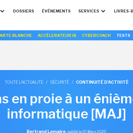
DOSSIERS
ÉVÉNEMENTS
SERVICES
LIVRES-
ARTE BLANCHE
ACCÉLERATEUR IA
CYBERCOACH
TESTS
TOUTE L'ACTUALITÉ
/
SÉCURITÉ
/
CONTINUITÉ D'ACTIVITÉ
s en proie à un éniè
informatique [MAJ]
Bertrand Lemaire
,
publié le 10 Mars 2020