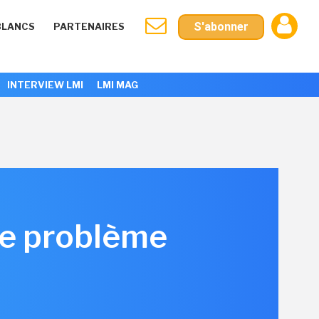
S'abonner
BLANCS
PARTENAIRES
INTERVIEW LMI
LMI MAG
me problème