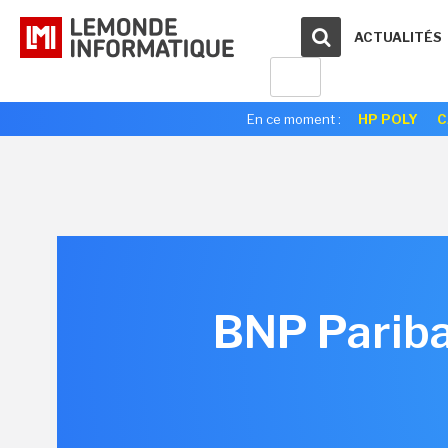
ACTUALITÉS
En ce moment :
HP POLY
C
BNP Pariba