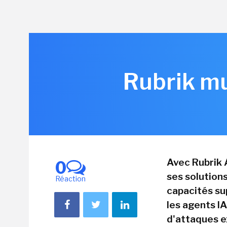
Rubrik mu
Avec Rubrik A
0
ses solution
Réaction
capacités su
les agents IA
d'attaques e