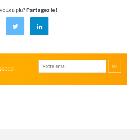
 vous a plu?
Partagez le !
OK
 50000