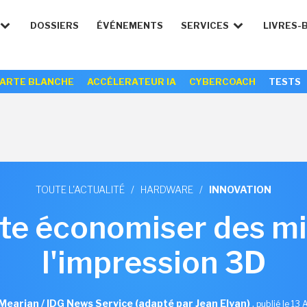
DOSSIERS
ÉVÉNEMENTS
SERVICES
LIVRES-
ARTE BLANCHE
ACCÉLERATEUR IA
CYBERCOACH
TESTS
TOUTE L'ACTUALITÉ
/
HARDWARE
/
INNOVATION
e économiser des mil
l'impression 3D
Mearian / IDG News Service (adapté par Jean Elyan)
,
publié le 13 