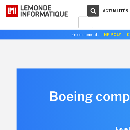
ACTUALITÉS
En ce moment :
HP POLY
C
Boeing compt
Lucas 