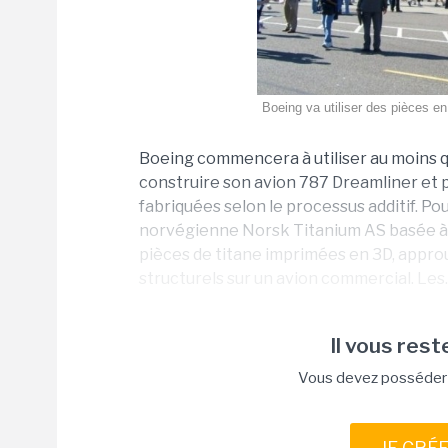
Boeing va utiliser des pièces e
Boeing commencera à utiliser au moins q
construire son avion 787 Dreamliner et po
fabriquées selon le processus additif. Pou
norvégienne Norsk Titanium AS basée à Os
pièces de titane imprimées en 3D, appr
structurels sur un avion commercial. Les..
Il vous reste
Vous devez posséder u