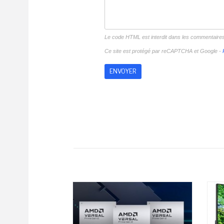
Le code HTML est interdit dans les commentaire
Ce site est protégé par reCAPTCHA et Google -