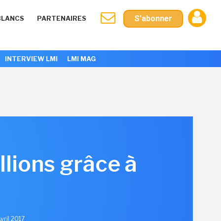
S'abonner
BLANCS
PARTENAIRES
INTERVIEW LMI
LMI MAG
lions grâce à
Avril 2017