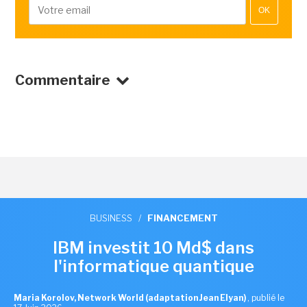
OK
Commentaire
BUSINESS
/
FINANCEMENT
IBM investit 10 Md$ dans
l'informatique quantique
Maria Korolov, Network World (adaptation Jean Elyan)
,
publié le