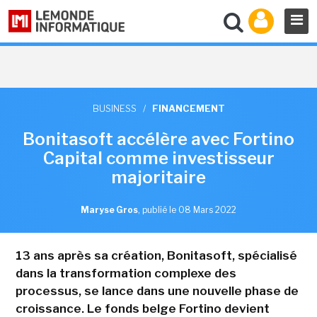
BUSINESS
/
FINANCEMENT
Bonitasoft accélère avec Fortino
Capital comme investisseur
majoritaire
Maryse Gros
,
publié le 08 Mars 2022
13 ans après sa création, Bonitasoft, spécialisé
dans la transformation complexe des
processus, se lance dans une nouvelle phase de
croissance. Le fonds belge Fortino devient