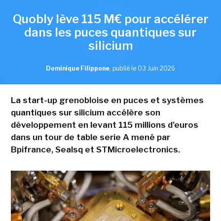
Quobly lève 115 M€ pour accélérer
dans les puces quantiques sur
silicium
Dominique Filippone
,
publié le 03 Juin 2026
La start-up grenobloise en puces et systèmes
quantiques sur silicium accélère son
développement en levant 115 millions d'euros
dans un tour de table serie A mené par
Bpifrance, Sealsq et STMicroelectronics.