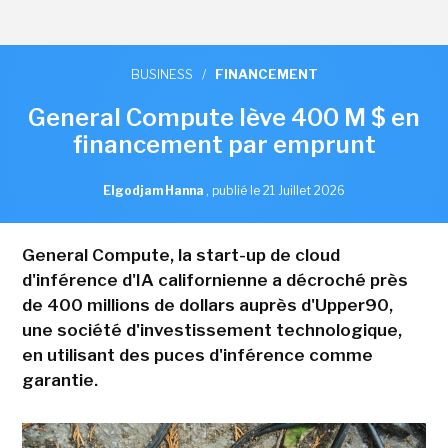
BUSINESS
/
FINANCEMENT
General Compute lève 400 M $ en
financement par emprunt
Elgodjam Hanna
,
publié le 21 Juillet 2026
General Compute, la start-up de cloud
d'inférence d'IA californienne a décroché près
de 400 millions de dollars auprès d'Upper90,
une société d'investissement technologique,
en utilisant des puces d'inférence comme
garantie.