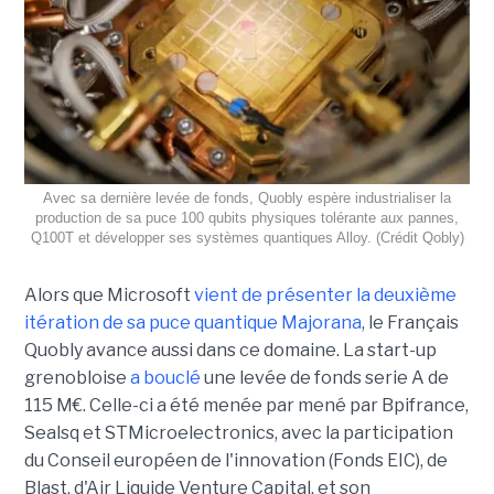
Avec sa dernière levée de fonds, Quobly espère industrialiser la
production de sa puce 100 qubits physiques tolérante aux pannes,
Q100T et développer ses systèmes quantiques Alloy. (Crédit Qobly)
Alors que Microsoft
vient de présenter la deuxième
itération de sa puce quantique Majorana
, le Français
Quobly avance aussi dans ce domaine. La start-up
grenobloise
a bouclé
une levée de fonds serie A de
115 M€. Celle-ci a été menée par mené par Bpifrance,
Sealsq et STMicroelectronics, avec la participation
du Conseil européen de l'innovation (Fonds EIC), de
Blast, d'Air Liquide Venture Capital, et son