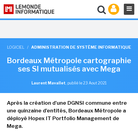
LOGICIEL
/
ADMINISTRATION DE SYSTÈME INFORMATIQUE
Bordeaux Métropole cartographie
ses SI mutualisés avec Mega
Laurent Mavallet
,
publié le 23 Aout 2021
Après la création d'une DGNSI commune entre
une quinzaine d'entités, Bordeaux Métropole a
déployé Hopex IT Portfolio Management de
Mega.