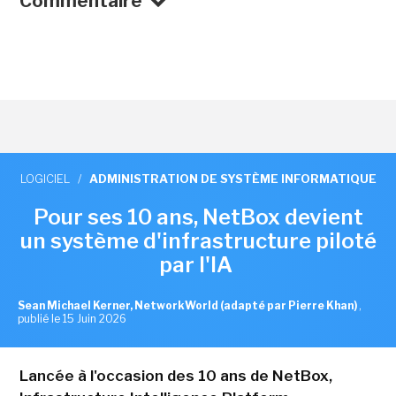
Commentaire
LOGICIEL
/
ADMINISTRATION DE SYSTÈME INFORMATIQUE
Pour ses 10 ans, NetBox devient
un système d'infrastructure piloté
par l'IA
Sean Michael Kerner, NetworkWorld (adapté par Pierre Khan)
,
publié le 15 Juin 2026
Lancée à l'occasion des 10 ans de NetBox,