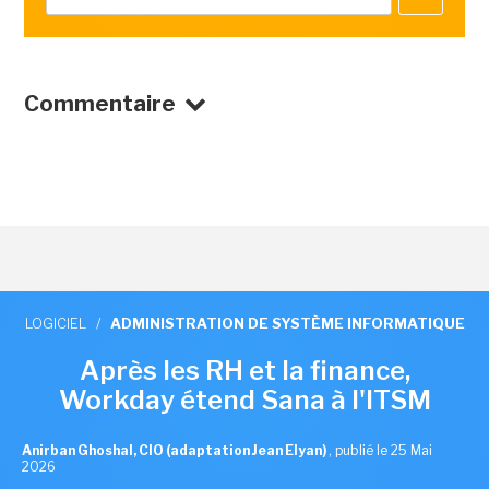
Commentaire
LOGICIEL
/
ADMINISTRATION DE SYSTÈME INFORMATIQUE
Après les RH et la finance,
Workday étend Sana à l'ITSM
Anirban Ghoshal, CIO (adaptation Jean Elyan)
,
publié le 25 Mai
2026