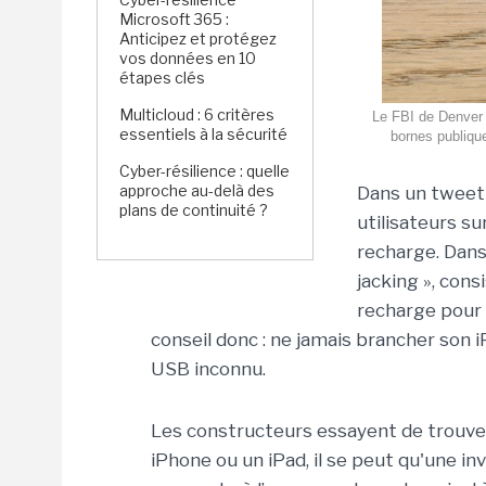
Microsoft 365 :
Anticipez et protégez
vos données en 10
étapes clés
Multicloud : 6 critères
Le FBI de Denver 
essentiels à la sécurité
bornes publiqu
Cyber-résilience : quelle
approche au-delà des
Dans un tweet 
plans de continuité ?
utilisateurs su
recharge. Dans 
jacking », con
recharge pour 
conseil donc : ne jamais brancher son 
USB inconnu.
Les constructeurs essayent de trouver
iPhone ou un iPad, il se peut qu'une inv