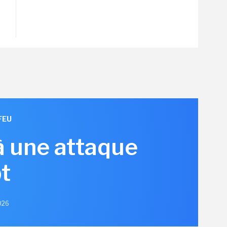
FEU
à une attaque
t
2026