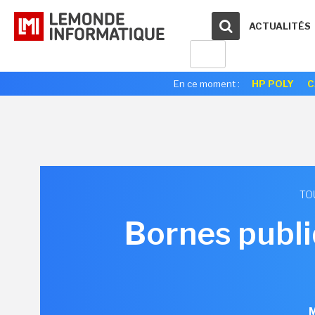
ACTUALITÉS
En ce moment :
HP POLY
C
TO
Bornes publiq
M