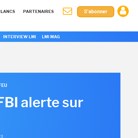
S'abonner
BLANCS
PARTENAIRES
INTERVIEW LMI
LMI MAG
FEU
FBI alerte sur
23