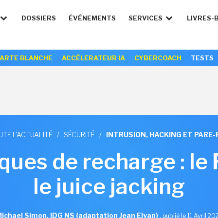
DOSSIERS
ÉVÉNEMENTS
SERVICES
LIVRES-
ARTE BLANCHE
ACCÉLERATEUR IA
CYBERCOACH
TESTS
UTE L'ACTUALITÉ
/
SÉCURITÉ
/
INTRUSION, HACKING ET PARE-
ues de recharge : le 
le juice jacking
ichael Simon, IDG NS (adaptation Jean Elyan)
,
publié le 11 Avril 20