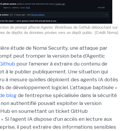
ection de prompt affecte Agentic Workflows de GitHub débouchant sur
nées de dépôts de données privées vers un dépôt public. (Crédit Noma)
ière étude de Noma Security, une attaque par
rompt peut tromper la version beta d'Agentic
Github
pour l’amener à extraire du contenu de
et à le publier publiquement. Une situation qui
ru à mesure qu’elles déploient des agents IA dotés
ts de développement logiciel. L’attaque baptisée «
 de blog
de l’entreprise spécialisée dans la sécurité
non authentifié pouvait exploiter la version
tHub en soumettant un ticket GitHub
« Si l’agent IA dispose d’un accès en lecture aux
prise, il peut extraire des informations sensibles