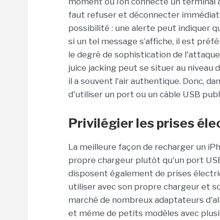
moment où l’on connecte un terminal à u
faut refuser et déconnecter immédiatem
possibilité : une alerte peut indiquer q
si un tel message s’affiche, il est pré
le degré de sophistication de l'attaque
juice jacking peut se situer au niveau 
il a souvent l'air authentique. Donc, da
d'utiliser un port ou un câble USB publ
Privilégier les prises él
La meilleure façon de recharger un iPh
propre chargeur plutôt qu'un port USB 
disposent également de prises électriqu
utiliser avec son propre chargeur et so
marché de nombreux adaptateurs d'al
et même de petits modèles avec plusi