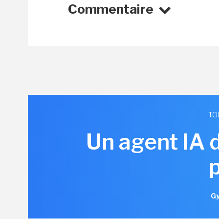
Commentaire
TO
Un agent IA 
Gy