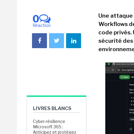
Une attaque 
0
Workflows de
Réaction
code privés. 
sécurité des
environneme
LIVRES BLANCS
Cyber-résilience
Microsoft 365 :
Anticipez et protégez