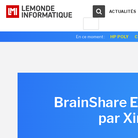
ACTUALITÉS
En ce moment :
HP POLY
C
BrainShare E
par X