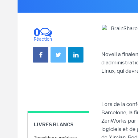
0
Réaction
Novell a finale
d'administrati
Linux, qui dev
Lors de la con
Barcelone, la 
ZenWorks par R
LIVRES BLANCS
logiciels et de
de Ximian. Red
Transition numérique