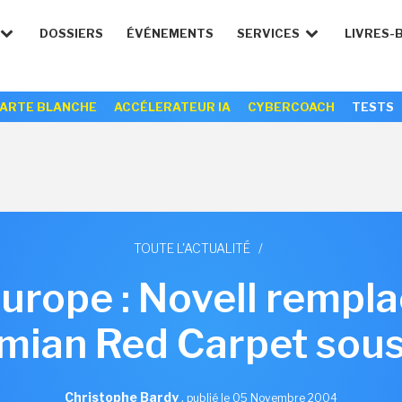
DOSSIERS
ÉVÉNEMENTS
SERVICES
LIVRES-
ARTE BLANCHE
ACCÉLERATEUR IA
CYBERCOACH
TESTS
TOUTE L'ACTUALITÉ
/
urope : Novell remp
imian Red Carpet sous
Christophe Bardy
,
publié le 05 Novembre 2004