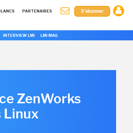
S'abonner
BLANCS
PARTENAIRES
INTERVIEW LMI
LMI MAG
lace ZenWorks
 Linux