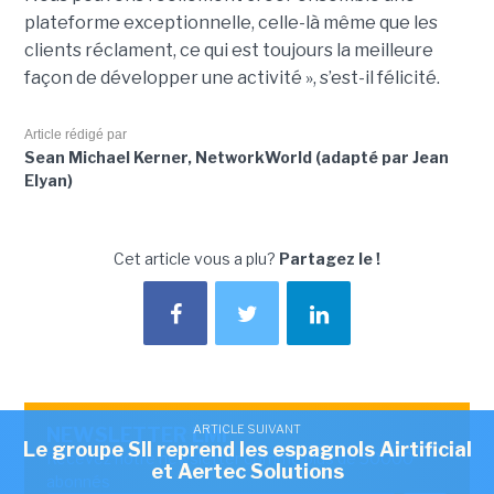
plateforme exceptionnelle, celle-là même que les
clients réclament, ce qui est toujours la meilleure
façon de développer une activité », s’est-il félicité.
Article rédigé par
Sean Michael Kerner, NetworkWorld (adapté par Jean
Elyan)
Cet article vous a plu?
Partagez le !
ARTICLE SUIVANT
NEWSLETTER LMI
Le groupe SII reprend les espagnols Airtificial
Recevez notre newsletter comme plus de 50000
et Aertec Solutions
abonnés