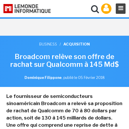
BUSINESS
/
ACQUISITION
Broadcom relève son offre de
rachat sur Qualcomm à 145 Md$
Dominique Filippone
,
publié le 05 Février 2018
Le fournisseur de semiconducteurs
sinoaméricain Broadcom a relevé sa proposition
de rachat de Qualcomm de 70 à 80 dollars par
action, soit de 130 à 145 milliards de dollars.
Une offre qui comprend une reprise de dette à