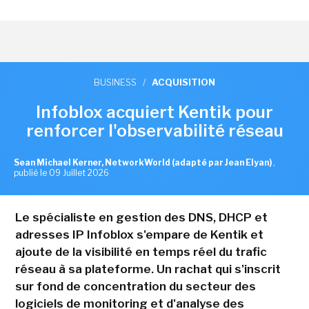
BUSINESS
/
ACQUISITION
Infoblox acquiert Kentik pour
renforcer l'observabilité réseau
Sean Michael Kerner, NetworkWorld (adapté par Jean Elyan)
,
publié le 09 Juillet 2026
Le spécialiste en gestion des DNS, DHCP et
adresses IP Infoblox s'empare de Kentik et
ajoute de la visibilité en temps réel du trafic
réseau à sa plateforme. Un rachat qui s'inscrit
sur fond de concentration du secteur des
logiciels de monitoring et d'analyse des