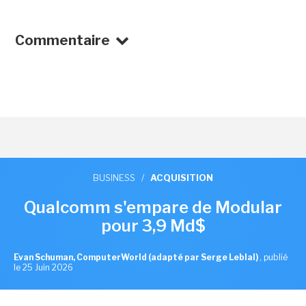
Commentaire
BUSINESS
/
ACQUISITION
Qualcomm s'empare de Modular
pour 3,9 Md$
Evan Schuman, ComputerWorld (adapté par Serge Leblal)
,
publié
le 25 Juin 2026