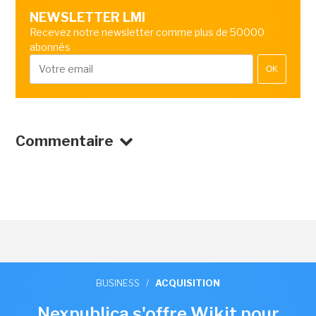
NEWSLETTER LMI
Recevez notre newsletter comme plus de 50000
abonnés
OK
Commentaire
BUSINESS
/
ACQUISITION
Nexpublica s'offre Wikit pour