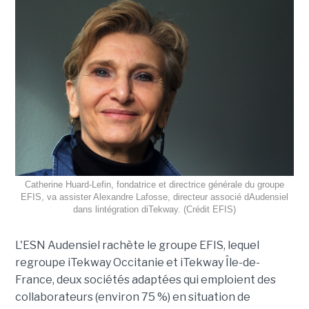
Catherine Huard-Lefin, fondatrice et directrice générale du groupe
EFIS, va assister Alexandre Lafosse, directeur associé dAudensiel
dans lintégration diTekway. (Crédit EFIS)
L'ESN Audensiel rachète le groupe EFIS, lequel
regroupe iTekway Occitanie et iTekway Île-de-
France, deux sociétés adaptées qui emploient des
collaborateurs (environ 75 %) en situation de