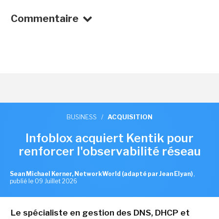
Commentaire
BUSINESS
/
ACQUISITION
Infoblox acquiert Kentik pour
renforcer l'observabilité réseau
Sean Michael Kerner, NetworkWorld (adapté par Jean Elyan)
,
publié le 09 Juillet 2026
Le spécialiste en gestion des DNS, DHCP et