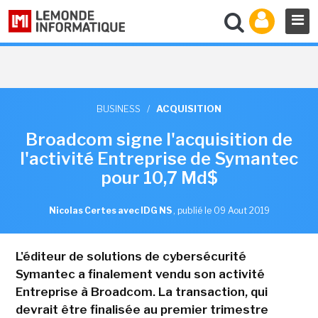
BUSINESS
/
ACQUISITION
Broadcom signe l'acquisition de
l'activité Entreprise de Symantec
pour 10,7 Md$
Nicolas Certes avec IDG NS
,
publié le 09 Aout 2019
L'éditeur de solutions de cybersécurité
Symantec a finalement vendu son activité
Entreprise à Broadcom. La transaction, qui
devrait être finalisée au premier trimestre