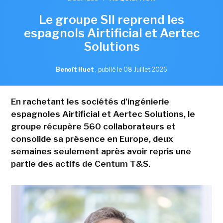
Le groupe SII reprend les
espagnols Airtificial et Aertec
Solutions
Benoît Huet
,
publié le 08 Juillet 2026
En rachetant les sociétés d'ingénierie
espagnoles Airtificial et Aertec Solutions, le
groupe récupère 560 collaborateurs et
consolide sa présence en Europe, deux
semaines seulement après avoir repris une
partie des actifs de Centum T&S.