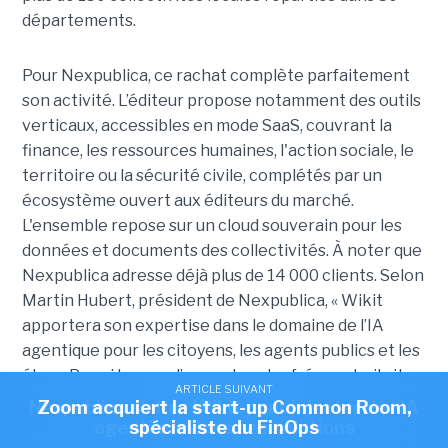
départements.
Pour Nexpublica, ce rachat complète parfaitement
son activité. L’éditeur propose notamment des outils
verticaux, accessibles en mode SaaS, couvrant la
finance, les ressources humaines, l'action sociale, le
territoire ou la sécurité civile, complétés par un
écosystème ouvert aux éditeurs du marché.
L'ensemble repose sur un cloud souverain pour les
données et documents des collectivités. À noter que
Nexpublica adresse déjà plus de 14 000 clients. Selon
Martin Hubert, président de Nexpublica, « Wikit
apportera son expertise dans le domaine de l’IA
agentique pour les citoyens, les agents publics et les
élus ». Parmi les cas d’usage les plus fréquents, il cite,
ARTICLE SUIVANT
ARTICLE SUIVANT
« l’automatisation de certains dossiers administratifs,
Nexpublica s'offre Wikit pour injecter de l'IA
Zoom acquiert la start-up Common Room,
la détection de fraudes sur des pièces justificatives
agentique dans ses solutions
spécialiste du FinOps