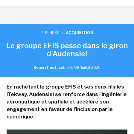
BUSINESS
/
ACQUISITION
Le groupe EFIS passe dans le giron
d'Audensiel
Benoît Huet
,
publié le 08 Juillet 2026
En rachetant le groupe EFIS et ses deux filiales
iTekway, Audensiel se renforce dans l'ingénierie
aéronautique et spatiale et accélère son
engagement en faveur de l'inclusion par le
numérique.