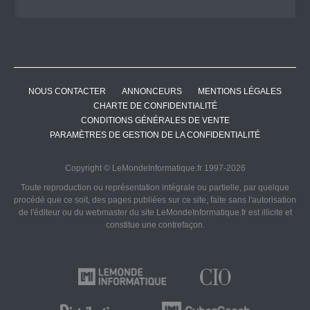
NOUS CONTACTER
ANNONCEURS
MENTIONS LÉGALES
CHARTE DE CONFIDENTIALITÉ
CONDITIONS GÉNÉRALES DE VENTE
PARAMÈTRES DE GESTION DE LA CONFIDENTIALITÉ
Copyright © LeMondeInformatique.fr 1997-2026
Toute reproduction ou représentation intégrale ou partielle, par quelque
procédé que ce soit, des pages publiées sur ce site, faite sans l'autorisation
de l'éditeur ou du webmaster du site LeMondeInformatique.fr est illicite et
constitue une contrefaçon.