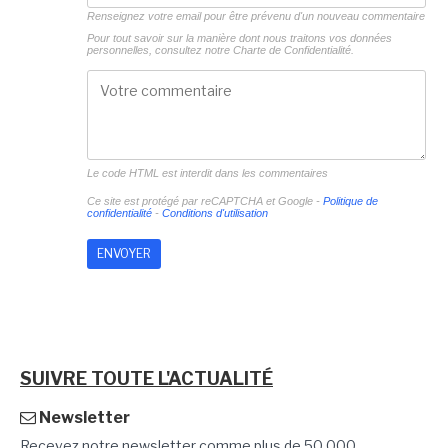
Renseignez votre email pour être prévenu d'un nouveau commentaire
Pour tout savoir sur la manière dont nous traitons vos données
personnelles, consultez notre
Charte de Confidentialité.
Le code HTML est interdit dans les commentaires
Ce site est protégé par reCAPTCHA et Google -
Politique de
confidentialité
-
Conditions d'utilisation
SUIVRE TOUTE L'ACTUALITÉ
Newsletter
Recevez notre newsletter comme plus de 50 000