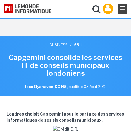
BUSINESS
/
SSII
Capgemini consolide les services
IT de conseils municipaux
londoniens
Jean Elyan avec IDG NS
,
publié le 03 Aout 2012
Londres choisit Capgemini pour le partage des services
informatiques de ses six conseils municipaux.