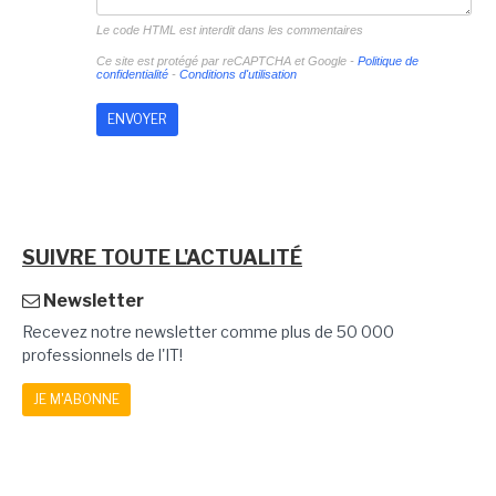
Le code HTML est interdit dans les commentaires
Ce site est protégé par reCAPTCHA et Google -
Politique de
confidentialité
-
Conditions d'utilisation
SUIVRE TOUTE L'ACTUALITÉ
Newsletter
Recevez notre newsletter comme plus de 50 000
professionnels de l'IT!
JE M'ABONNE