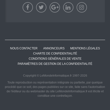
NOUS CONTACTER
ANNONCEURS
MENTIONS LÉGALES
CHARTE DE CONFIDENTIALITÉ
CONDITIONS GÉNÉRALES DE VENTE
PARAMÈTRES DE GESTION DE LA CONFIDENTIALITÉ
Copyright © LeMondeInformatique.fr 1997-2026
Toute reproduction ou représentation intégrale ou partielle, par quelque
procédé que ce soit, des pages publiées sur ce site, faite sans l'autorisation
de l'éditeur ou du webmaster du site LeMondeInformatique.fr est illicite et
constitue une contrefaçon.