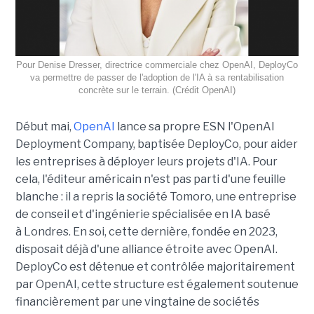
Pour Denise Dresser, directrice commerciale chez OpenAI, DeployCo
va permettre de passer de l'adoption de l'IA à sa rentabilisation
concrète sur le terrain. (Crédit OpenAI)
Début mai,
OpenAI
lance sa propre ESN l'OpenAI
Deployment Company, baptisée DeployCo, pour aider
les entreprises à déployer leurs projets d'IA. Pour
cela, l'éditeur américain n'est pas parti d'une feuille
blanche : il a repris la société Tomoro, une entreprise
de conseil et d'ingénierie spécialisée en IA basé
à Londres. En soi, cette dernière, fondée en 2023,
disposait déjà d'une alliance étroite avec OpenAI.
DeployCo est détenue et contrôlée majoritairement
par OpenAI, cette structure est également soutenue
financièrement par une vingtaine de sociétés