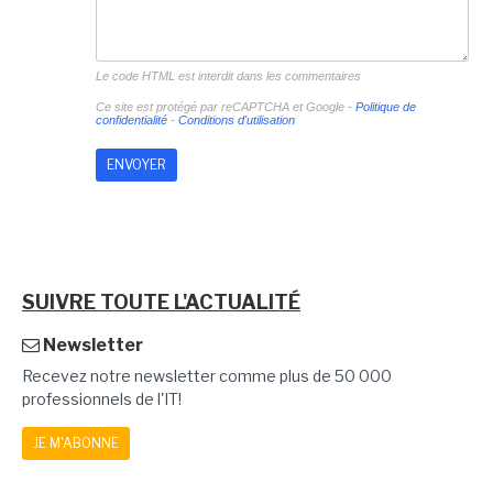
Le code HTML est interdit dans les commentaires
Ce site est protégé par reCAPTCHA et Google -
Politique de
confidentialité
-
Conditions d'utilisation
SUIVRE TOUTE L'ACTUALITÉ
Newsletter
Recevez notre newsletter comme plus de 50 000
professionnels de l'IT!
JE M'ABONNE