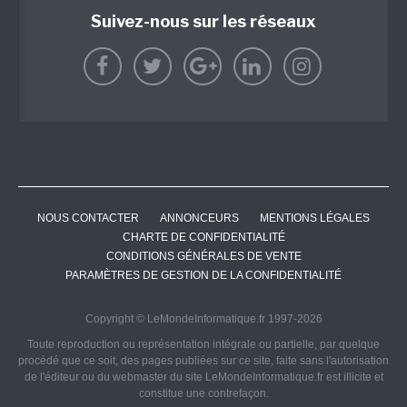
Suivez-nous sur les réseaux
NOUS CONTACTER
ANNONCEURS
MENTIONS LÉGALES
CHARTE DE CONFIDENTIALITÉ
CONDITIONS GÉNÉRALES DE VENTE
PARAMÈTRES DE GESTION DE LA CONFIDENTIALITÉ
Copyright © LeMondeInformatique.fr 1997-2026
Toute reproduction ou représentation intégrale ou partielle, par quelque
procédé que ce soit, des pages publiées sur ce site, faite sans l'autorisation
de l'éditeur ou du webmaster du site LeMondeInformatique.fr est illicite et
constitue une contrefaçon.