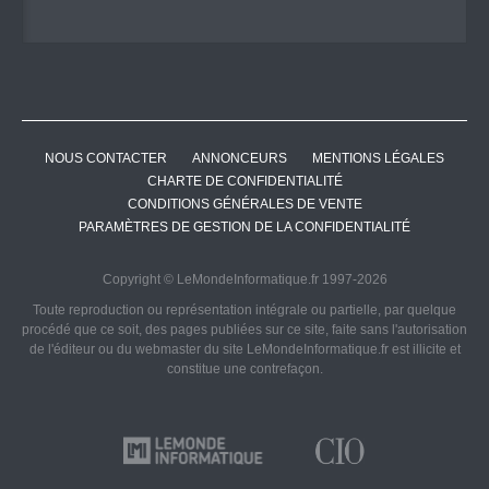
NOUS CONTACTER
ANNONCEURS
MENTIONS LÉGALES
CHARTE DE CONFIDENTIALITÉ
CONDITIONS GÉNÉRALES DE VENTE
PARAMÈTRES DE GESTION DE LA CONFIDENTIALITÉ
Copyright © LeMondeInformatique.fr 1997-2026
Toute reproduction ou représentation intégrale ou partielle, par quelque
procédé que ce soit, des pages publiées sur ce site, faite sans l'autorisation
de l'éditeur ou du webmaster du site LeMondeInformatique.fr est illicite et
constitue une contrefaçon.