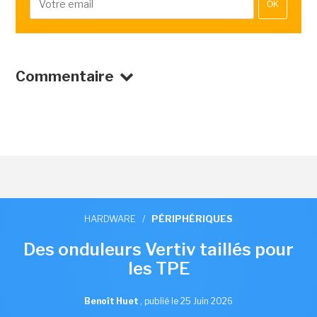
OK
Commentaire
HARDWARE
/
PÉRIPHÉRIQUES
Des onduleurs Vertiv taillés pour
les TPE
Benoît Huet
,
publié le 25 Juin 2026