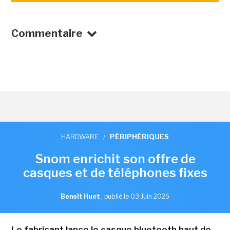
Commentaire
HARDWARE
/
PÉRIPHÉRIQUES
Snom enrichit son offre de
casques et de téléphones fixes
Benoît Huet
,
publié le 03 Juin 2026
Le fabricant lance le casque bluetooth haut de