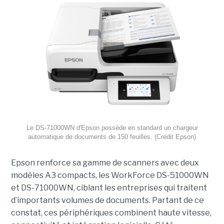
Le DS-71000WN d'Epson possède en standard un chargeur
automatique de documents de 150 feuilles. (Crédit Epson)
Epson renforce sa gamme de scanners avec deux
modèles A3 compacts, les WorkForce DS-51000WN
et DS-71000WN, ciblant les entreprises qui traitent
d’importants volumes de documents. Partant de ce
constat, ces périphériques combinent haute vitesse,