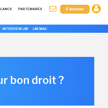
S'abonner
BLANCS
PARTENAIRES
INTERVIEW LMI
LMI MAG
r bon droit ?