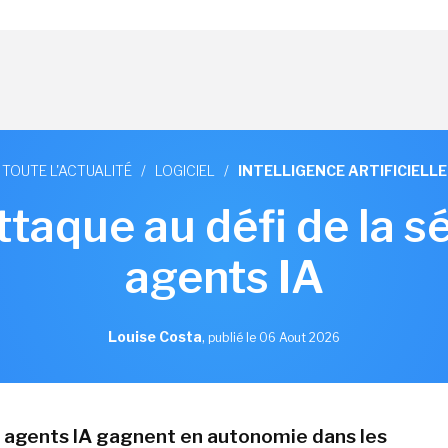
TOUTE L'ACTUALITÉ
/
LOGICIEL
/
INTELLIGENCE ARTIFICIELLE
ttaque au défi de la s
agents IA
Louise Costa
,
publié le 06 Aout 2026
s agents IA gagnent en autonomie dans les