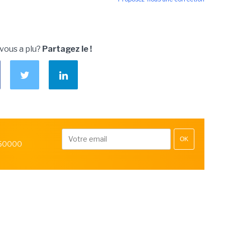
 vous a plu?
Partagez le !
OK
 50000