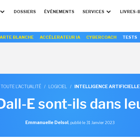
DOSSIERS
ÉVÉNEMENTS
SERVICES
LIVRES-
ARTE BLANCHE
ACCÉLERATEUR IA
CYBERCOACH
TESTS
TOUTE L'ACTUALITÉ
/
LOGICIEL
/
INTELLIGENCE ARTIFICIELLE
all-E sont-ils dans leu
Emmanuelle Delsol
,
publié le 31 Janvier 2023