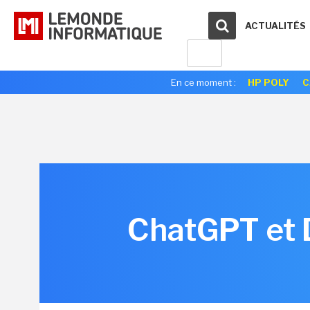
ACTUALITÉS
En ce moment :
HP POLY
C
ChatGPT et D