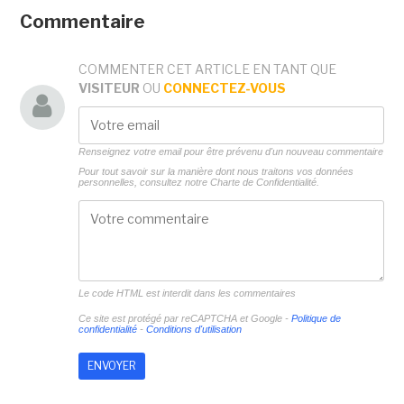
Commentaire
COMMENTER CET ARTICLE EN TANT QUE
VISITEUR
OU
CONNECTEZ-VOUS
Renseignez votre email pour être prévenu d'un nouveau commentaire
Pour tout savoir sur la manière dont nous traitons vos données
personnelles, consultez notre
Charte de Confidentialité.
Le code HTML est interdit dans les commentaires
Ce site est protégé par reCAPTCHA et Google -
Politique de
confidentialité
-
Conditions d'utilisation