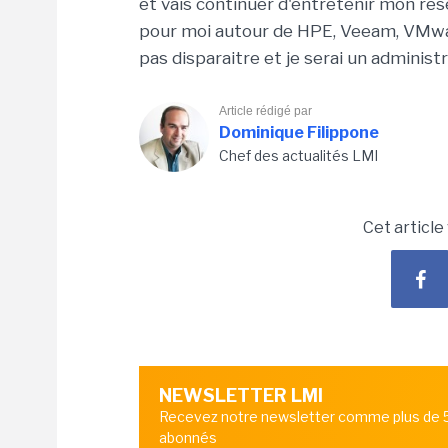
et vais continuer d'entretenir mon rés
pour moi autour de HPE, Veeam, VMwar
pas disparaitre et je serai un administ
Article rédigé par
Dominique Filippone
Chef des actualités LMI
Cet article
NEWSLETTER LMI
Recevez notre newsletter comme plus de
abonnés