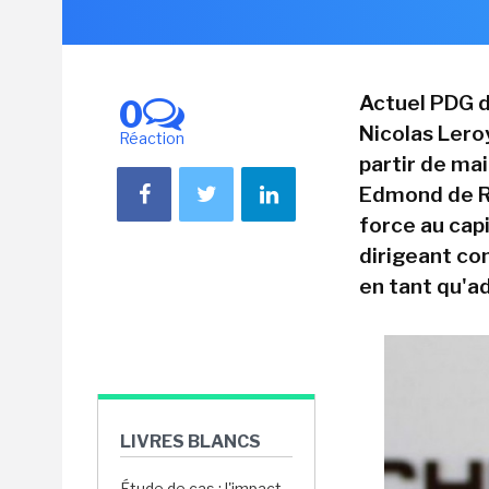
Actuel PDG d
0
Nicolas Lero
Réaction
partir de mai
Edmond de Ro
force au capi
dirigeant co
en tant qu'a
LIVRES BLANCS
Étude de cas : l'impact