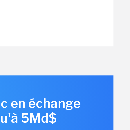
c en échange
squ'à 5Md$