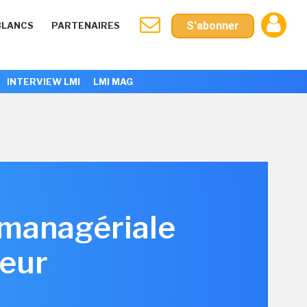
S'abonner
BLANCS
PARTENAIRES
INTERVIEW LMI
LMI MAG
 managériale
ceur