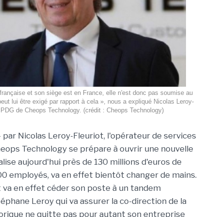
 française et son siège est en France, elle n'est donc pas soumise au
peut lui être exigé par rapport à cela », nous a expliqué Nicolas Leroy-
, PDG de Cheops Technology. (crédit : Cheops Technology)
par Nicolas Leroy-Fleuriot, l'opérateur de services
heops Technology se prépare à ouvrir une nouvelle
alise aujourd'hui près de 130 millions d'euros de
00 employés, va en effet bientôt changer de mains.
t va en effet céder son poste à un tandem
hane Leroy qui va assurer la co-direction de la
torique ne quitte pas pour autant son entreprise