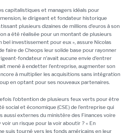
es capitalistiques et managers idéals pour
mension, le dirigeant et fondateur historique
issant plusieurs dizaines de millions d'euros à son
ion a été réalisée pour un montant de plusieurs
un bel investissement pour eux », assure Nicolas
e de faire de Cheops leur solide base pour rayonner
irigeant-fondateur n'avait aucune envie d'entrer
rait mené à endetter l'entreprise, augmenter son
 encore à multiplier les acquisitions sans intégration
 coup en optant pour ses nouveaux partenaires.
tefois l'obtention de plusieurs feux verts pour être
té social et économique (CSE) de l'entreprise qui
s aussi externes du ministère des Finances voire
voir un risque pour la voir aboutir ? « En
e me suis tourné vers les fonds américains en leur