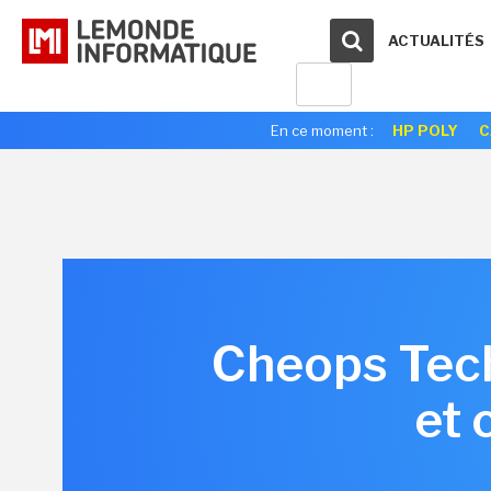
ACTUALITÉS
En ce moment :
HP POLY
C
Cheops Tech
et 