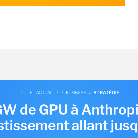
TOUTE L'ACTUALITÉ
/
BUSINESS
/
STRATÉGIE
W de GPU à Anthropi
stissement allant ju