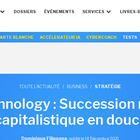
DOSSIERS
ÉVÉNEMENTS
SERVICES
LIVRES-
ARTE BLANCHE
ACCÉLERATEUR IA
CYBERCOACH
TESTS
TOUTE L'ACTUALITÉ
/
BUSINESS
/
STRATÉGIE
nology : Succession
capitalistique en dou
Dominique Filippone
,
publié le 14 Décembre 2021