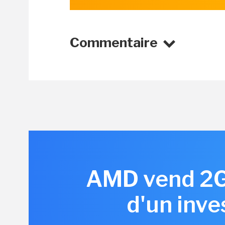
Commentaire
AMD vend 2G
d'un inve