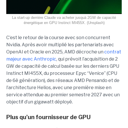
La start-up derrière Claude va acheter jusquà 2GW de capacité
énergétique en GPU Instinct MI455X. (Unsplash)
C’est le retour de la course avec son concurrent
Nvidia.
Après avoir multiplié les partenariats avec
OpenAI et Oracle en 2025, AMD décroche un
contrat
majeur avec Anthropic
, qui prévoit l’acquisition de 2
GW de capacité de calcul basée sur les derniers GPU
Instinct MI455X, du
processeur
Epyc
“Venice” (CPU
de 6è génération), des réseaux
AMD Pensando
et de
l’architecture Helios, avec une première mise en
service attendue au premier semestre 2027 avec un
objectif d’un gigawatt déployé.
Plus qu’un fournisseur de GPU