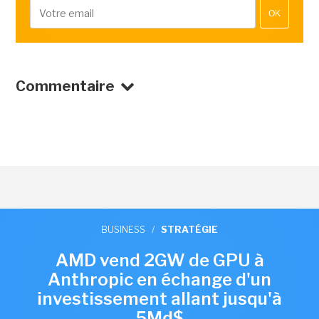
OK
Commentaire
BUSINESS
/
STRATÉGIE
AMD vend 2GW de GPU à
Anthropic en échange d'un
investissement allant jusqu'à
5Md$