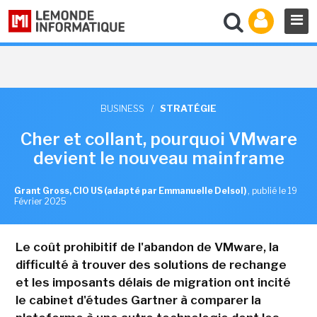
BUSINESS
/
STRATÉGIE
Cher et collant, pourquoi VMware
devient le nouveau mainframe
Grant Gross, CIO US (adapté par Emmanuelle Delsol)
,
publié le 19
Février 2025
Le coût prohibitif de l'abandon de VMware, la
difficulté à trouver des solutions de rechange
et les imposants délais de migration ont incité
le cabinet d'études Gartner à comparer la