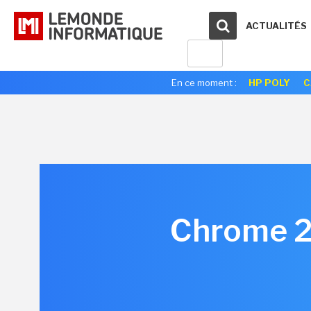
ACTUALITÉS
En ce moment :
HP POLY
C
Chrome 23