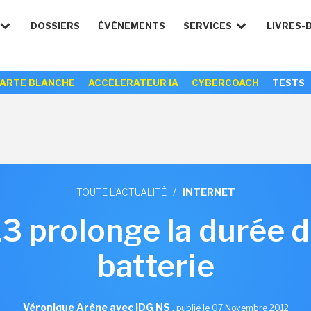
DOSSIERS
ÉVÉNEMENTS
SERVICES
LIVRES-
ARTE BLANCHE
ACCÉLERATEUR IA
CYBERCOACH
TESTS
TOUTE L'ACTUALITÉ
/
INTERNET
 prolonge la durée de
batterie
Véronique Arène avec IDG NS
,
publié le 07 Novembre 2012