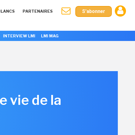
S'abonner
BLANCS
PARTENAIRES
INTERVIEW LMI
LMI MAG
 vie de la