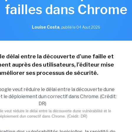
failles dans Chrome
Louise Costa
,
publié le 04 Aout 2026
le délai entre la découverte d'une faille et
ent auprès des utilisateurs, l'éditeur mise
 améliorer ses processus de sécurité.
e veut réduire le délai entre la découverte dune vulnérabilité et le
éploiement dun correctif dans Chrome. (Crédit: DR)
cation des vulnérabilités logicielles, la rapidité de