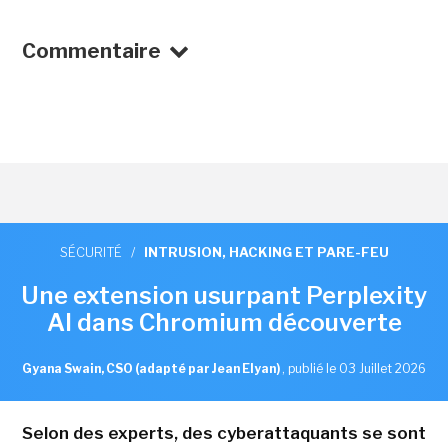
Commentaire
SÉCURITÉ
/
INTRUSION, HACKING ET PARE-FEU
Une extension usurpant Perplexity
AI dans Chromium découverte
Gyana Swain, CSO (adapté par Jean Elyan)
,
publié le 03 Juillet 2026
Selon des experts, des cyberattaquants se sont