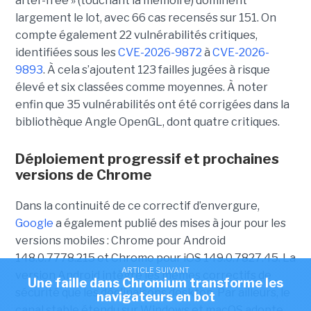
after-free » (touchant la mémoire) dominent
largement le lot, avec 66 cas recensés sur 151. On
compte également 22 vulnérabilités critiques,
identifiées sous les
CVE-2026-9872
à
CVE-2026-
9893
. À cela s’ajoutent 123 failles jugées à risque
élevé et six classées comme moyennes. À noter
enfin que 35 vulnérabilités ont été corrigées dans la
bibliothèque Angle OpenGL, dont quatre critiques.
Déploiement progressif et prochaines
versions de Chrome
Dans la continuité de ce correctif d’envergure,
Google
a également publié des mises à jour pour les
versions mobiles : Chrome pour Android
148.0.7778.215 et Chrome pour iOS 149.0.7827.45. La
ARTICLE SUIVANT
version Android intègre les mêmes correctifs de
Une faille dans Chromium transforme les
sécurité que les déclinaisons desktop. Par ailleurs, le
navigateurs en bot
canal stable étendu sur Windows et macOS adopte