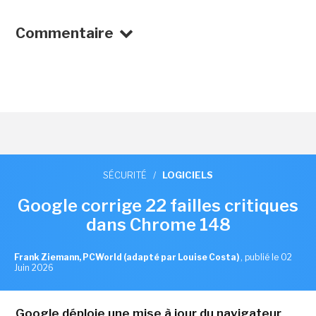
Commentaire
SÉCURITÉ
/
LOGICIELS
Google corrige 22 failles critiques
dans Chrome 148
Frank Ziemann, PCWorld (adapté par Louise Costa)
,
publié le 02
Juin 2026
Google déploie une mise à jour du navigateur