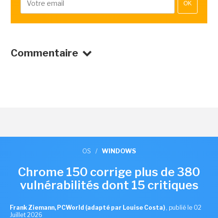
OK
Commentaire
OS
/
WINDOWS
Chrome 150 corrige plus de 380
vulnérabilités dont 15 critiques
Frank Ziemann, PCWorld (adapté par Louise Costa)
,
publié le 02
Juillet 2026