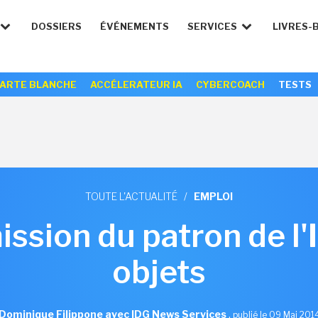
DOSSIERS
ÉVÉNEMENTS
SERVICES
LIVRES-
ARTE BLANCHE
ACCÉLERATEUR IA
CYBERCOACH
TESTS
TOUTE L'ACTUALITÉ
/
EMPLOI
ission du patron de l'
objets
Dominique Filippone avec IDG News Services
,
publié le 09 Mai 201