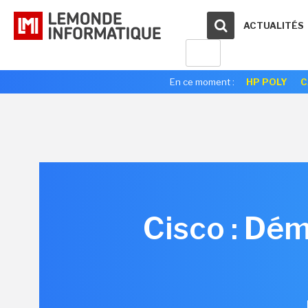
ACTUALITÉS
En ce moment :
HP POLY
C
Cisco : Dém