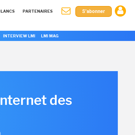
S'abonner
BLANCS
PARTENAIRES
INTERVIEW LMI
LMI MAG
Internet des
4