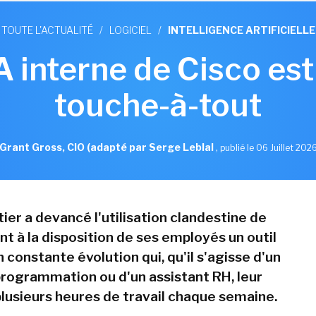
TOUTE L'ACTUALITÉ
/
LOGICIEL
/
INTELLIGENCE ARTIFICIELLE
IA interne de Cisco est
touche-à-tout
Grant Gross, CIO (adapté par Serge Leblal
,
publié le 06 Juillet 202
ier a devancé l'utilisation clandestine de
nt à la disposition de ses employés un outil
 constante évolution qui, qu'il s'agisse d'un
programmation ou d'un assistant RH, leur
plusieurs heures de travail chaque semaine.