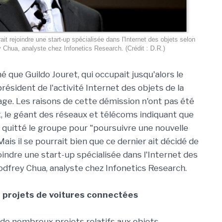
ait rejoindre une start-up spécialisée dans l'Internet des objets selon
 Chua, analyste chez Infonetics Research. (Crédit : D.R.)
é que Guildo Jouret, qui occupait jusqu'alors le
résident de l'activité Internet des objets de la
gage. Les raisons de cette démission n'ont pas été
, le géant des réseaux et télécoms indiquant que
a quitté le groupe pour "poursuivre une nouvelle
ais il se pourrait bien que ce dernier ait décidé de
oindre une start-up spécialisée dans l'Internet des
odfrey Chua, analyste chez Infonetics Research.
es projets de voitures connectées
r de nombreux projets relatifs aux objets