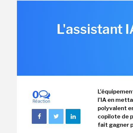
L'assistant 
L'équipement
0
l'IA en metta
Réaction
polyvalent en
copilote de 
fait gagner 