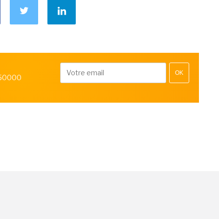
OK
 50000