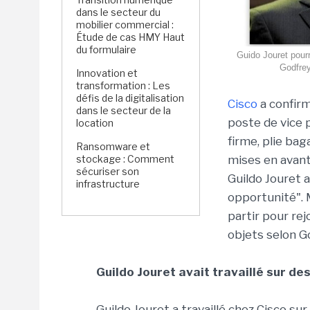
dans le secteur du
mobilier commercial :
Étude de cas HMY Haut
du formulaire
Guido Jouret pourr
Godfrey
Innovation et
transformation : Les
défis de la digitalisation
Cisco
a confirm
dans le secteur de la
poste de vice p
location
firme, plie ba
Ransomware et
stockage : Comment
mises en avant
sécuriser son
Guildo Jouret 
infrastructure
opportunité". M
partir pour rej
objets selon G
Guildo Jouret avait travaillé sur d
Guildo Jouret a travaillé chez Cisco su