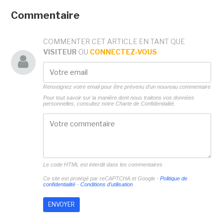
Commentaire
COMMENTER CET ARTICLE EN TANT QUE
VISITEUR
OU
CONNECTEZ-VOUS
Renseignez votre email pour être prévenu d'un nouveau commentaire
Pour tout savoir sur la manière dont nous traitons vos données
personnelles, consultez notre
Charte de Confidentialité.
Le code HTML est interdit dans les commentaires
Ce site est protégé par reCAPTCHA et Google -
Politique de
confidentialité
-
Conditions d'utilisation