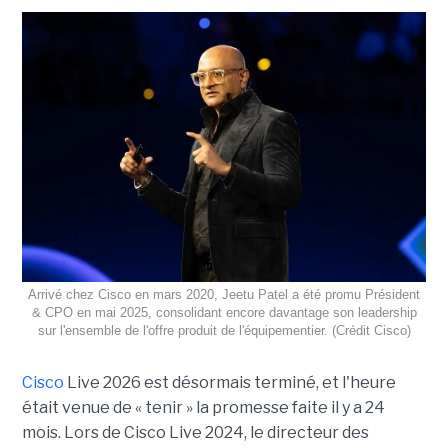
Arrivé chez Cisco en mars 2020, Jeetu Patel a été promu Président
& CPO en mai 2025, consolidant encore davantage son leadership
sur l'ensemble de l'offre produit de l'équipementier. (Crédit Cisco)
Cisco
Live 2026
est désormais terminé, et l'heure
était venue de « tenir » la promesse faite il y a 24
mois. Lors de Cisco Live 2024, le directeur des