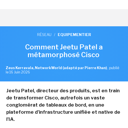
RÉSEAU
/
EQUIPEMENTIER
Comment Jeetu Patel a
métamorphosé Cisco
Zeus Kerravala, NetworkWorld (adapté par Pierre Khan)
,
publié
le 16 Juin 2026
Jeetu Patel, directeur des produits, est en train
de transformer Cisco, autrefois un vaste
conglomérat de tableaux de bord, en une
plateforme d'infrastructure unifiée et native de
l'IA.