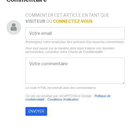
COMMENTER CET ARTICLE EN TANT QUE
VISITEUR
OU
CONNECTEZ-VOUS
Renseignez votre email pour être prévenu d'un nouveau commentaire
Pour tout savoir sur la manière dont nous traitons vos données
personnelles, consultez notre
Charte de Confidentialité.
Le code HTML est interdit dans les commentaires
Ce site est protégé par reCAPTCHA et Google -
Politique de
confidentialité
-
Conditions d'utilisation