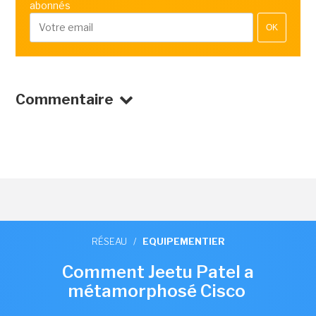
abonnés
OK
Commentaire
RÉSEAU
/
EQUIPEMENTIER
Comment Jeetu Patel a
métamorphosé Cisco