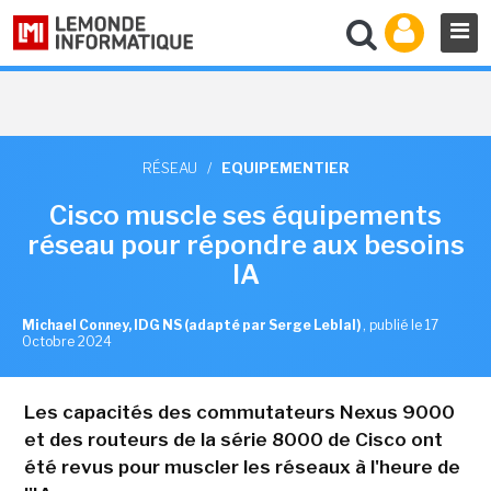
RÉSEAU
/
EQUIPEMENTIER
Cisco muscle ses équipements
réseau pour répondre aux besoins
IA
Michael Conney, IDG NS (adapté par Serge Leblal)
,
publié le 17
Octobre 2024
Les capacités des commutateurs Nexus 9000
et des routeurs de la série 8000 de Cisco ont
été revus pour muscler les réseaux à l'heure de