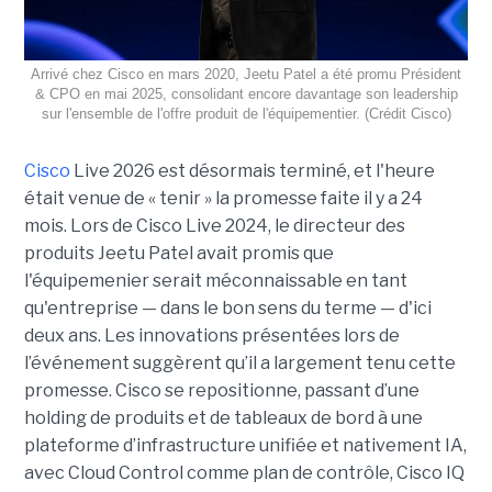
Arrivé chez Cisco en mars 2020, Jeetu Patel a été promu Président
& CPO en mai 2025, consolidant encore davantage son leadership
sur l'ensemble de l'offre produit de l'équipementier. (Crédit Cisco)
Cisco
Live 2026
est désormais terminé, et l'heure
était venue de « tenir » la promesse faite il y a 24
mois. Lors de Cisco Live 2024, le directeur des
produits Jeetu Patel avait promis que
l'équipemenier serait méconnaissable en tant
qu'entreprise — dans le bon sens du terme — d'ici
deux ans. Les innovations présentées lors de
l’événement suggèrent qu’il a largement tenu cette
promesse. Cisco se repositionne, passant d’une
holding de produits et de tableaux de bord à une
plateforme d’infrastructure unifiée et nativement IA,
avec Cloud Control comme plan de contrôle, Cisco IQ