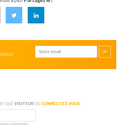
 vous a plu?
Partagez le !
OK
 50000
NT QUE
VISITEUR
OU
CONNECTEZ-VOUS
 nouveau commentaire