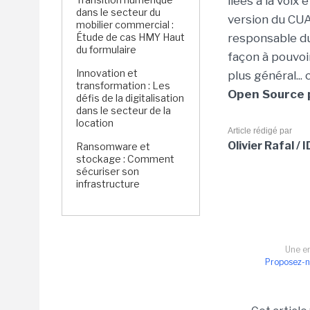
liées à la voix 
dans le secteur du
version du CUAE
mobilier commercial :
Étude de cas HMY Haut
responsable du
du formulaire
façon à pouvoi
Innovation et
plus général...
transformation : Les
Open Source p
défis de la digitalisation
dans le secteur de la
location
Article rédigé par
Olivier Rafal /
Ransomware et
stockage : Comment
sécuriser son
infrastructure
Une er
Proposez-n