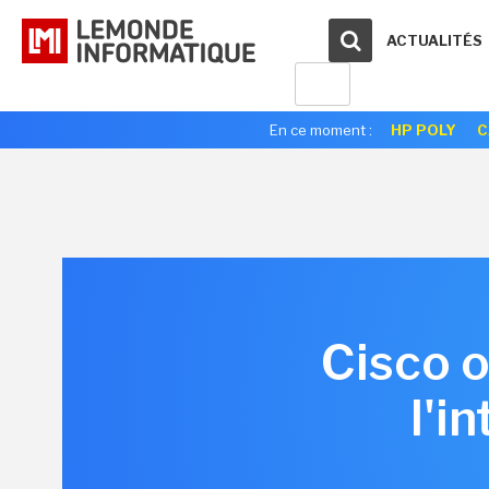
ACTUALITÉS
En ce moment :
HP POLY
C
Cisco o
l'i