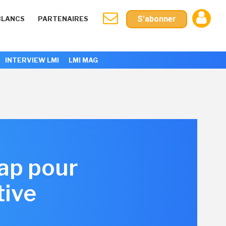
S'abonner
BLANCS
PARTENAIRES
INTERVIEW LMI
LMI MAG
oap pour
tive