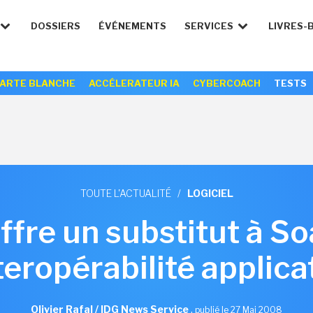
DOSSIERS
ÉVÉNEMENTS
SERVICES
LIVRES-
ARTE BLANCHE
ACCÉLERATEUR IA
CYBERCOACH
TESTS
TOUTE L'ACTUALITÉ
/
LOGICIEL
ffre un substitut à S
nteropérabilité applica
Olivier Rafal / IDG News Service
,
publié le 27 Mai 2008