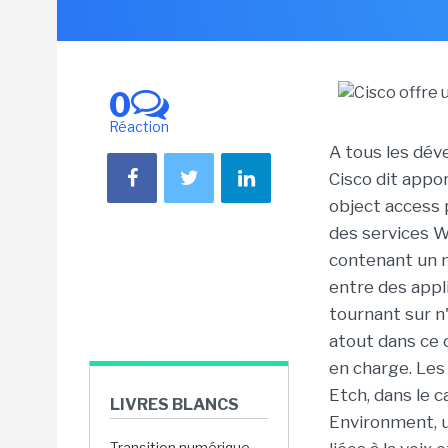
0
Réaction
A tous les dév
Cisco dit appor
object access 
des services 
contenant un 
entre des appl
tournant sur n
atout dans ce c
en charge. Les
Etch, dans le c
LIVRES BLANCS
Environment, u
Transition numérique