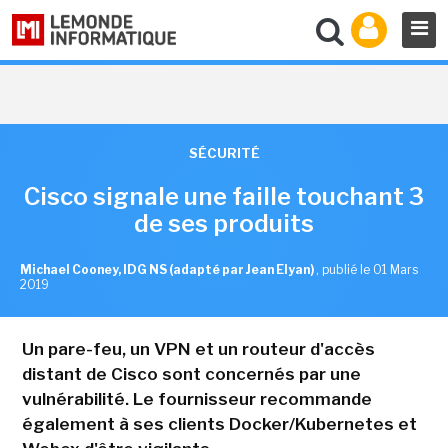
SÉCURITÉ
Cisco signale une faille touchant 3
de ses produits
Michael Cooney, IDG NS (adapté par Jean Elyan)
,
publié le 01 Mars
2019
Un pare-feu, un VPN et un routeur d'accès
distant de Cisco sont concernés par une
vulnérabilité. Le fournisseur recommande
également à ses clients Docker/Kubernetes et