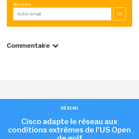
abonnés
OK
Commentaire
RÉSEAU
Cisco adapte le réseau aux
conditions extrêmes de l'US Open
de golf