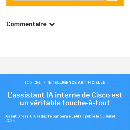
Commentaire
LOGICIEL
/
INTELLIGENCE ARTIFICIELLE
L'assistant IA interne de Cisco est
un véritable touche-à-tout
Grant Gross, CIO (adapté par Serge Leblal
,
publié le 06 Juillet
2026