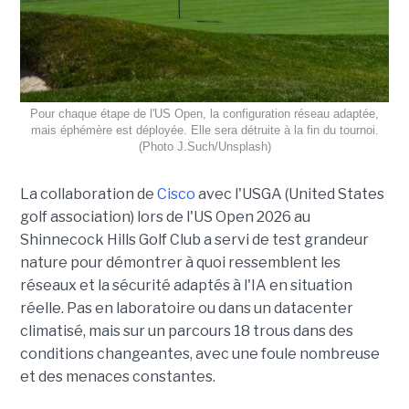
Pour chaque étape de l'US Open, la configuration réseau adaptée,
mais éphémère est déployée. Elle sera détruite à la fin du tournoi.
(Photo J.Such/Unsplash)
La collaboration de
Cisco
avec l'USGA (United States
golf association) lors de l'US Open 2026 au
Shinnecock Hills Golf Club a servi de test grandeur
nature pour démontrer à quoi ressemblent les
réseaux et la sécurité adaptés à l'IA en situation
réelle. Pas en laboratoire ou dans un datacenter
climatisé, mais sur un parcours 18 trous dans des
conditions changeantes, avec une foule nombreuse
et des menaces constantes.