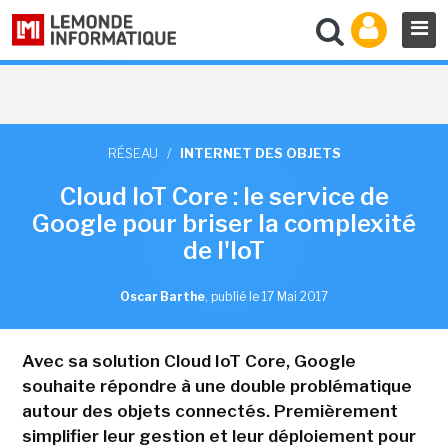
RÉSEAU
/
INTERNET DES OBJETS
Cloud IoT Core : le service de
Google pour briser la complexité
de l'IoT
Oscar Barthe
,
publié le 17 Mai 2017
Avec sa solution Cloud IoT Core, Google
souhaite répondre à une double problématique
autour des objets connectés. Premièrement
simplifier leur gestion et leur déploiement pour