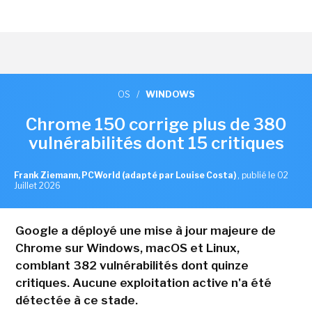
OS
/
WINDOWS
Chrome 150 corrige plus de 380
vulnérabilités dont 15 critiques
Frank Ziemann, PCWorld (adapté par Louise Costa)
,
publié le 02
Juillet 2026
Google a déployé une mise à jour majeure de
Chrome sur Windows, macOS et Linux,
comblant 382 vulnérabilités dont quinze
critiques. Aucune exploitation active n'a été
détectée à ce stade.