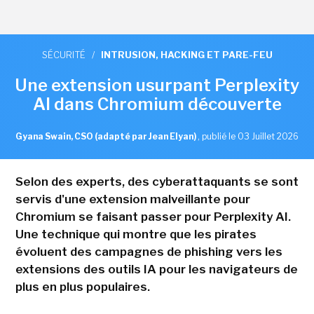
SÉCURITÉ
/
INTRUSION, HACKING ET PARE-FEU
Une extension usurpant Perplexity
AI dans Chromium découverte
Gyana Swain, CSO (adapté par Jean Elyan)
,
publié le 03 Juillet 2026
Selon des experts, des cyberattaquants se sont
servis d'une extension malveillante pour
Chromium se faisant passer pour Perplexity AI.
Une technique qui montre que les pirates
évoluent des campagnes de phishing vers les
extensions des outils IA pour les navigateurs de
plus en plus populaires.