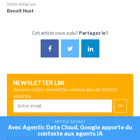
Article rédigé par
Benoît Huet
Cet article vous a plu?
Partagez le !
NEWSLETTER LMI
Recevez notre newsletter comme plus de 50000
abonnés
OK
ARTICLE SUIVANT
Avec Agentic Data Cloud, Google apporte du
contexte aux agents IA
Commentaire