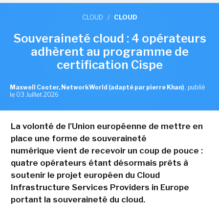
CLOUD
/
CLOUD
Souveraineté cloud : 4 opérateurs
adhèrent au programme de
certification Cispe
Maxwell Cooter, NetworkWorld (adapté par pierre Khan)
,
publié
le 03 Juillet 2026
La volonté de l'Union européenne de mettre en
place une forme de souveraineté
numérique vient de recevoir un coup de pouce :
quatre opérateurs étant désormais prêts à
soutenir le projet européen du Cloud
Infrastructure Services Providers in Europe
portant la souveraineté du cloud.