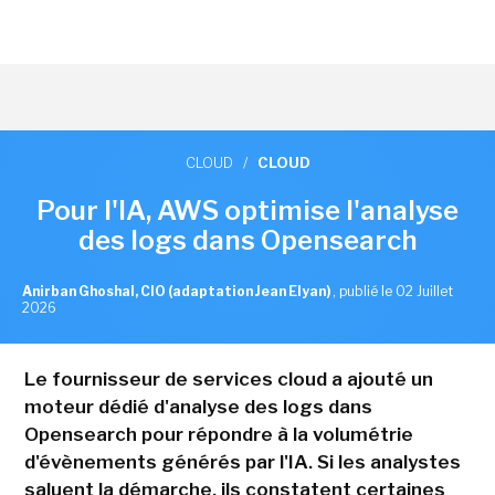
CLOUD
/
CLOUD
Pour l'IA, AWS optimise l'analyse
des logs dans Opensearch
Anirban Ghoshal, CIO (adaptation Jean Elyan)
,
publié le 02 Juillet
2026
Le fournisseur de services cloud a ajouté un
moteur dédié d'analyse des logs dans
Opensearch pour répondre à la volumétrie
d'évènements générés par l'IA. Si les analystes
saluent la démarche, ils constatent certaines